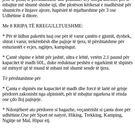
mbajtur më shumë shishe uji, dhe plotëson kërkesat e madhësisë për
shumicën e linjave ajrore, hapësirë ​​të mjaftueshme për 3 ose
Udhëtime 4 ditore.
Me 8 RRIPA TË RREGULLTUESHME:
* Për të lidhur paketën tuaj ose për të varur çantën e gjumit, dyshek,
shtrat i varur, trekëmbësh dhe pajisje të tjera, të përshtatshme për
entuziastët e ecjes, ngjitjes, kampingut.
* Çantë shpine e lehtë për jashtë, ultra e lehtë, vetëm 2,1 paund për
kapacitet të madh 60L, duke reduktuar peshën e ngarkimit të shpinës
në mënyrë që të mund të mbani më shumë sende të tjera.
Të përshtatshme për
* Çanta e shpinës me kapacitet të madh dhe forcë të lartë në grisje
përdoret zakonisht nga alpinistët, për të mbajtur ngarkesa të rënda
ose çdo lloj pajisjeje.
* Ndonjëherë ato përdoren si bagazhe, veçanërisht si çanta dore për
udhëtime.Ose për Sport në natyrë, Hiking, Trekking, Kamping,
Ngjitje në Mal, Hipur etj.