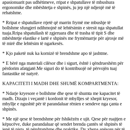
apasionuarit pas udhëtimeve, rripat e shpatullave të mbushura
ergonomike dhe mbështetja e shpinës, ju jep një ndjenjë më të
rehatshme.
* Rripat e shpatullave rrjetë që marrin frymë me mbushje të
bollshme sfungjeri ndihmojnë në lehtësimin e stresit nga shpatullat
tuaja.Rripa shpatullash të zgjeruara dhe të trasha të tipit S dhe
mbështetje elastike e lartë e shpinës me frymëmarrje për ajrosje më
të mirë dhe lehtësim të ngarkesës.
* Kjo paketë nuk ka kornizë të brendshme apo të jashtme.
* E bërë nga materiali cilësor dhe i sigurt, është i qëndrueshëm për
përdorim afatgjatë.Me siguri do të kontribuojë në përvojën tuaj
fantastike në natyrë.
KAPACITETI I MADH DHE SHUMË KOMPARTMENTA:
* Ndarje kryesore e bollshme dhe qese të shumta me kapacitet të
madh. Dizajn i veçantë i kordonit të mbylljes së xhepit kryesor,
mbyllje e ngushtë për të parandaluar rënien e sendeve nga çanta e
shpinës.
* Me një qese të brendshme për fshikëzën e ujit. Qese për ruajtjen e
këpucëve, duke parandaluar që sendet brenda çantës së shpinës të
jenë të pista, të përshtatshme dhe praktike. Dy xhepa anësore për të