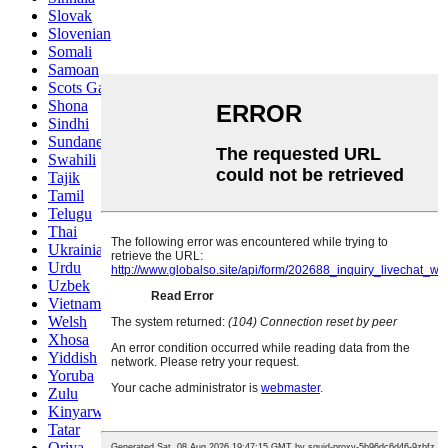
Slovak
Slovenian
Somali
Samoan
Scots Gaelic
Shona
Sindhi
Sundanese
Swahili
Tajik
Tamil
Telugu
Thai
Ukrainian
Urdu
Uzbek
Vietnamese
Welsh
Xhosa
Yiddish
Yoruba
Zulu
Kinyarwanda
Tatar
Oriya