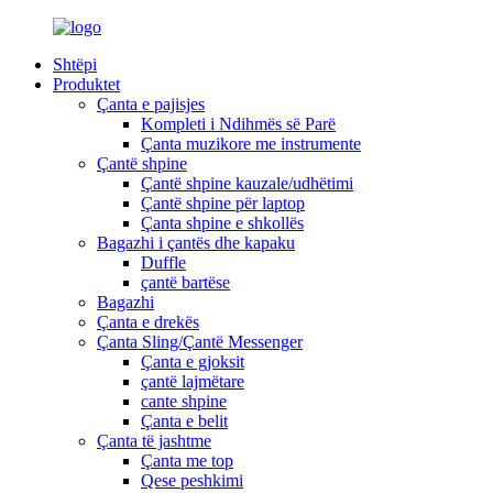
Shtëpi
Produktet
Çanta e pajisjes
Kompleti i Ndihmës së Parë
Çanta muzikore me instrumente
Çantë shpine
Çantë shpine kauzale/udhëtimi
Çantë shpine për laptop
Çanta shpine e shkollës
Bagazhi i çantës dhe kapaku
Duffle
çantë bartëse
Bagazhi
Çanta e drekës
Çanta Sling/Çantë Messenger
Çanta e gjoksit
çantë lajmëtare
cante shpine
Çanta e belit
Çanta të jashtme
Çanta me top
Qese peshkimi