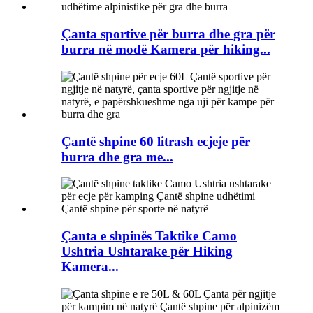
Çanta sportive për burra dhe gra për
burra në modë Kamera për hiking...
Çantë shpine 60 litrash ecjeje për
burra dhe gra me...
Çanta e shpinës Taktike Camo
Ushtria Ushtarake për Hiking
Kamera...