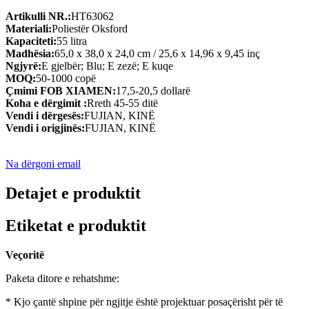
Artikulli NR.:
HT63062
Materiali:
Poliestër Oksford
Kapaciteti:
55 litra
Madhësia:
65,0 x 38,0 x 24,0 cm / 25,6 x 14,96 x 9,45 inç
Ngjyrë:
E gjelbër; Blu; E zezë; E kuqe
MOQ:
50-1000 copë
Çmimi FOB XIAMEN:
17,5-20,5 dollarë
Koha e dërgimit :
Rreth 45-55 ditë
Vendi i dërgesës:
FUJIAN, KINË
Vendi i origjinës:
FUJIAN, KINË
Na dërgoni email
Detajet e produktit
Etiketat e produktit
Veçoritë
Paketa ditore e rehatshme:
* Kjo çantë shpine për ngjitje është projektuar posaçërisht për të