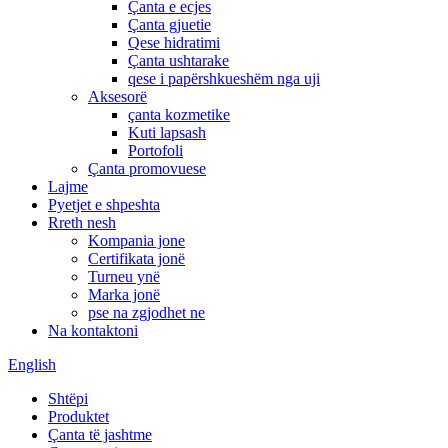
Çanta e ecjes
Çanta gjuetie
Qese hidratimi
Çanta ushtarake
qese i papërshkueshëm nga uji
Aksesorë
çanta kozmetike
Kuti lapsash
Portofoli
Çanta promovuese
Lajme
Pyetjet e shpeshta
Rreth nesh
Kompania jone
Certifikata jonë
Turneu ynë
Marka jonë
pse na zgjodhet ne
Na kontaktoni
English
Shtëpi
Produktet
Çanta të jashtme