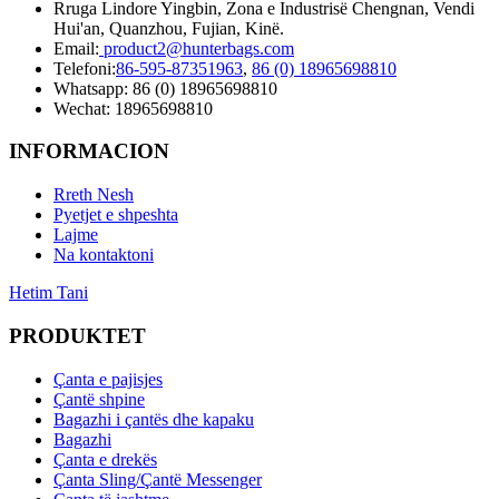
Rruga Lindore Yingbin, Zona e Industrisë Chengnan, Vendi
Hui'an, Quanzhou, Fujian, Kinë.
Email:
product2@hunterbags.com
Telefoni:
86-595-87351963
,
86 (0) 18965698810
Whatsapp: 86 (0) 18965698810
Wechat: 18965698810
INFORMACION
Rreth Nesh
Pyetjet e shpeshta
Lajme
Na kontaktoni
Hetim Tani
PRODUKTET
Çanta e pajisjes
Çantë shpine
Bagazhi i çantës dhe kapaku
Bagazhi
Çanta e drekës
Çanta Sling/Çantë Messenger