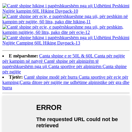
E mëparshme:
Çanta shpine e re 50L & 60L Çanta për ngjitje
për kampim në natyrë Çantë shpine për alpinizëm të
papërshkueshëm nga uji Çanta sportive për alpinizëm Çanta shpine
për ngjitje
Tjetër:
Çantë shpine modë për burra Çanta sportive për ecje për
kamping;Çanta ditore për ngjitje me udhëtime alpinistike për gra dhe
burra