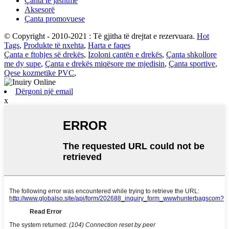
Çanta të jashtme
Aksesorë
Çanta promovuese
© Copyright - 2010-2021 : Të gjitha të drejtat e rezervuara.
Hot
Tags
,
Produkte të nxehta
,
Harta e faqes
Çanta e ftohjes së drekës
,
Izoloni çantën e drekës
,
Çanta shkollore
me dy supe
,
Çanta e drekës miqësore me mjedisin
,
Çanta sportive
,
Qese kozmetike PVC
,
Dërgoni një email
x