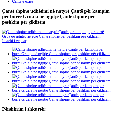
Çanta e ecjes
Çantë shpine udhëtimi në natyrë Çantë për kampim
për burrë Gruaja në ngjitje Çantë shpine për
peshkim për çiklizëm
Përshkrim i shkurtër: