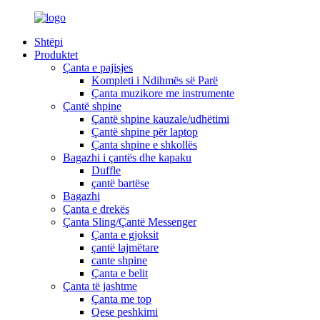
Shtëpi
Produktet
Çanta e pajisjes
Kompleti i Ndihmës së Parë
Çanta muzikore me instrumente
Çantë shpine
Çantë shpine kauzale/udhëtimi
Çantë shpine për laptop
Çanta shpine e shkollës
Bagazhi i çantës dhe kapaku
Duffle
çantë bartëse
Bagazhi
Çanta e drekës
Çanta Sling/Çantë Messenger
Çanta e gjoksit
çantë lajmëtare
cante shpine
Çanta e belit
Çanta të jashtme
Çanta me top
Qese peshkimi