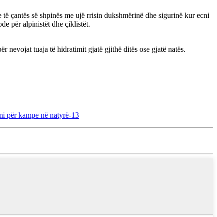
me të çantës së shpinës me ujë rrisin dukshmërinë dhe sigurinë kur ecni
e për alpinistët dhe çiklistët.
r nevojat tuaja të hidratimit gjatë gjithë ditës ose gjatë natës.