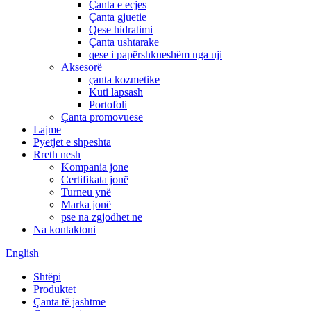
Çanta e ecjes
Çanta gjuetie
Qese hidratimi
Çanta ushtarake
qese i papërshkueshëm nga uji
Aksesorë
çanta kozmetike
Kuti lapsash
Portofoli
Çanta promovuese
Lajme
Pyetjet e shpeshta
Rreth nesh
Kompania jone
Certifikata jonë
Turneu ynë
Marka jonë
pse na zgjodhet ne
Na kontaktoni
English
Shtëpi
Produktet
Çanta të jashtme