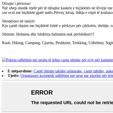
Dizajni i përsosur:
Një xhep elastik rrjetë për të mbajtur kaskën e biçikletës në lëvizje m
ose ecni me biçikletë gjatë natës.Përveç kësaj, lidhja e rripit të kraha
Shoqërues në natyrë:
Kjo çantë shpine me biçikletë është e përkryer për çiklizëm, shëtitje, ng
Shënim: Helmeta dhe fshikëza hidratimi nuk përfshihen!!!
Rasti: Hiking, Camping, Gjuetia, Peshkimi, Trekking, Udhëtimi, Ngjitje
E mëparshme:
Çantë shpine taktike ushtarake, çante taktike, pak
Tjetër:
Organizues kozmetik udhëtimi me qese me zinxhir për fem