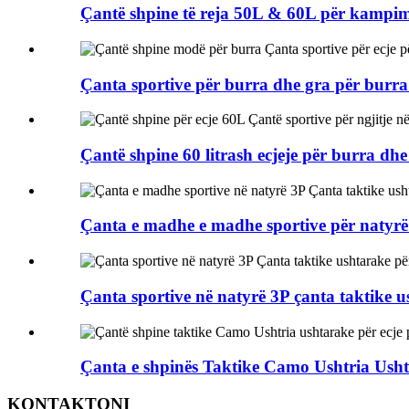
Çantë shpine të reja 50L & 60L për kampim 
Çanta sportive për burra dhe gra për burr
Çantë shpine 60 litrash ecjeje për burra dhe
Çanta e madhe e madhe sportive për natyrë 
Çanta sportive në natyrë 3P çanta taktike us
Çanta e shpinës Taktike Camo Ushtria Usht
KONTAKTONI