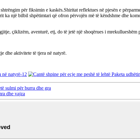
e shtrëngim për fiksimin e kaskës.Shiritat reflektues në pjesën e përpar
rorit ka një bilbil shpëtimtari që ofron përvojën më të këndshme dhe komod
jitje, çiklizëm, aventurë, etj, do të jetë një shoqërues i mrekullueshëm pë
 dhe aktivitete të tjera në natyrë.
etë sulmi për burra dhe gra
ra dhe vajza