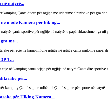
në natyrë...
a në modë Kamera për hiking...
 gra me...
3P T...
htarake për...
arake për Hiking Kamera...