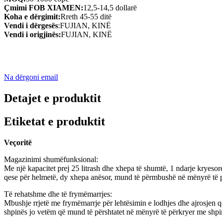
Çmimi FOB XIAMEN:
12,5-14,5 dollarë
Koha e dërgimit:
Rreth 45-55 ditë
Vendi i dërgesës
:FUJIAN, KINË
Vendi i origjinës:
FUJIAN, KINË
Na dërgoni email
Detajet e produktit
Etiketat e produktit
Veçoritë
Magazinimi shumëfunksional:
Me një kapacitet prej 25 litrash dhe xhepa të shumtë, 1 ndarje kryesore
qese për helmetë, dy xhepa anësor, mund të përmbushë në mënyrë të përs
Të rehatshme dhe të frymëmarrjes:
Mbushje rrjetë me frymëmarrje për lehtësimin e lodhjes dhe ajrosjen që e
shpinës jo vetëm që mund të përshtatet në mënyrë të përkryer me shpi