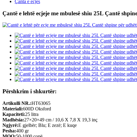
Çanta e ecjes
Çantë e lehtë ecjeje me mbulesë shiu 25L Çantë shpine
Përshkrim i shkurtër:
Artikulli NR.:
HT63065
Materiali:
600D Oksford
Kapaciteti:
25 litra
Madhësia:
27×20×49 cm / 10,6 X 7,8 X 19,3 inç
Ngjyrë:
E gjelbër; Blu; E zezë; E kuqe
Pesha:
400 gr
MOQ:
50-1000 copë