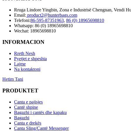
Rruga Lindore Yingbin, Zona e Industrisë Chengnan, Vendi Hu
Email:
product2@hunterbags.com
Telefoni:
86-595-87351963
,
86 (0) 18965698810
Whatsapp: 86 (0) 18965698810
Wechat: 18965698810
INFORMACION
Rreth Nesh
Pyetjet e shpeshta
Lajme
Na kontaktoni
Hetim Tani
PRODUKTET
Çanta e pajisjes
Çantë shpine
Bagazhi i çantës dhe kapaku
Bagazhi
Çanta e drekës
Çanta Sling/Çantë Messenger