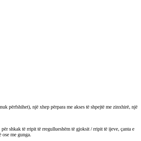
a nuk përfshihet), një xhep përpara me akses të shpejtë me zinxhirë, një
 shkak të rripit të rregullueshëm të gjoksit / rripit të ijeve, çanta e
të ose me gunga.