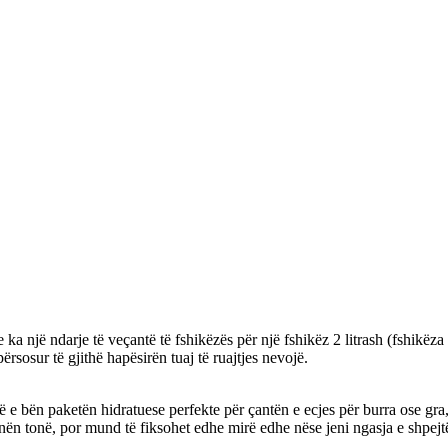
 ka një ndarje të veçantë të fshikëzës për një fshikëz 2 litrash (fshikëz
osur të gjithë hapësirën tuaj të ruajtjes nevojë.
 bën paketën hidratuese perfekte për çantën e ecjes për burra ose gra, për
nën tonë, por mund të fiksohet edhe mirë edhe nëse jeni ngasja e shpej