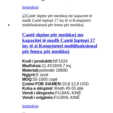
hetim
detaj
Çantë shpine për meshkuj me
kapacitet të madh Çantë laptopi 17
inç të zi Kompjuteri multifunksional
për femra për meshkuj
Kodi i produktit:
NF1024
Madhësia:
11.4X18X6.7 inç
Materiali:
poliestër 1680D
Ngjyrë:
E zezë
MOQ:
50-1000 copë
Çmimi FOB XIAMEN:
10,8-12,8 USD
Koha e dërgimit :
Rreth 45-55 ditë
Vendi i dërgesës:
FUJIAN, KINË
Vendi i origjinës:
FUJIAN, KINË
hetim
detaj