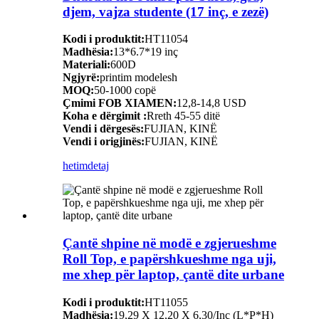
djem, vajza studente (17 inç, e zezë)
Kodi i produktit:
HT11054
Madhësia:
13*6.7*19 inç
Materiali:
600D
Ngjyrë:
printim modelesh
MOQ:
50-1000 copë
Çmimi FOB XIAMEN:
12,8-14,8 USD
Koha e dërgimit :
Rreth 45-55 ditë
Vendi i dërgesës:
FUJIAN, KINË
Vendi i origjinës:
FUJIAN, KINË
hetim
detaj
Çantë shpine në modë e zgjerueshme
Roll Top, e papërshkueshme nga uji,
me xhep për laptop, çantë dite urbane
Kodi i produktit:
HT11055
Madhësia:
19,29 X 12,20 X 6,30/Inç (L*P*H)