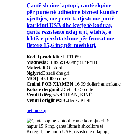
Çantë shpine laptopi, çantë shpine
për punë në udhëtime biznesi kundër
vjedhjes, me portë kufjesh me portë
karikimi USB dhe kyçje të koduar,
çanta rezistente ndaj ujit, e lehtë, e
lehtë, e përshtatshme për femrat me
fletore 15,6 inç për meshkuj.
Kodi i produktit :
HT11059
Madhësia:
11,8x5x19,6/inç (L*P*H)
Materiali:
Oksfordit
Ngjyrë:
E zezë dhe gri
MOQ:
50-1000 copë
Çmimi FOB XIAMEN:
16,99 dollarë amerikanë
Koha e dërgimit :
Rreth 45-55 ditë
Vendi i dërgesës:
FUJIAN, KINË
Vendi i origjinës:
FUJIAN, KINË
hetim
detaj