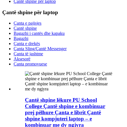
Çantë shpine për laptop
Çantë shpine për laptop
Çanta e pajisjes
Çantë shpine
Bagazhi i çantës dhe kapaku
Bagazhi
Çanta e drekës
Çanta Sling/Çantë Messenger
Çanta të jashtme
Aksesorë
Çanta promovuese
Çantë shpine lëkure PU School
College Çantë shpine e kombinuar
prej pëlhure Çanta e librit Çantë
shpine kompjuteri laptop – e
kombinuar me dy ngjyra