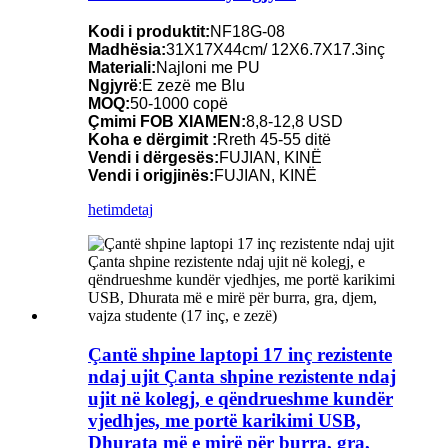
Kodi i produktit:
NF18G-08
Madhësia:
31X17X44cm/ 12X6.7X17.3inç
Materiali:
Najloni me PU
Ngjyrë
:E zezë me Blu
MOQ:
50-1000 copë
Çmimi FOB XIAMEN:
8,8-12,8 USD
Koha e dërgimit :
Rreth 45-55 ditë
Vendi i dërgesës:
FUJIAN, KINË
Vendi i origjinës:
FUJIAN, KINË
hetim
detaj
Çantë shpine laptopi 17 inç rezistente
ndaj ujit Çanta shpine rezistente ndaj
ujit në kolegj, e qëndrueshme kundër
vjedhjes, me portë karikimi USB,
Dhurata më e mirë për burra, gra,