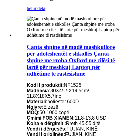
hetim
detaj
Çanta shpine në modë mashkullore
për adoleshentët e shkollës Çanta
shpine me rroba Oxford me cilësi të
lartë për meshkuj Laptop për
udhëtime të rastësishme
Kodi i produktit:
NF1525
Madhësia:
30X45.5X14.5cm/
11.8X18X5.7inç
Materiali:
poliester 600D
Ngjyrë:
E zezë
MOQ:
50-1000 copë
Çmimi FOB XIAMEN:
11,8-13,8 USD
Koha e dërgimit :
Rreth 45-55 ditë
Vendi i dërgesës:
FUJIAN, KINË
Vendi i origjinës:
FUJIAN, KINË