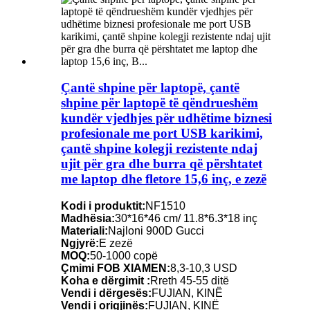
Çantë shpine për laptopë, çantë
shpine për laptopë të qëndrueshëm
kundër vjedhjes për udhëtime biznesi
profesionale me port USB karikimi,
çantë shpine kolegji rezistente ndaj
ujit për gra dhe burra që përshtatet
me laptop dhe fletore 15,6 inç, e zezë
Kodi i produktit:
NF1510
Madhësia:
30*16*46 cm/ 11.8*6.3*18 inç
Materiali:
Najloni 900D Gucci
Ngjyrë:
E zezë
MOQ:
50-1000 copë
Çmimi FOB XIAMEN:
8,3-10,3 USD
Koha e dërgimit :
Rreth 45-55 ditë
Vendi i dërgesës:
FUJIAN, KINË
Vendi i origjinës:
FUJIAN, KINË