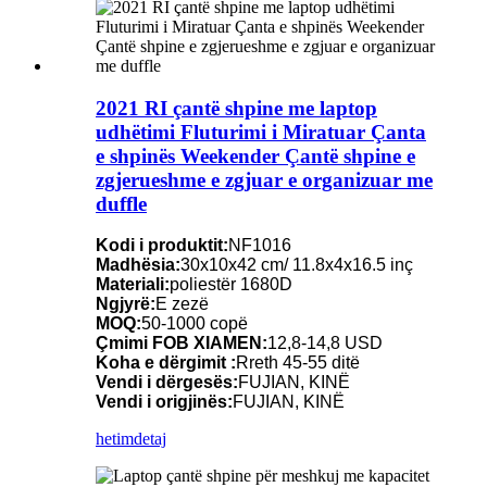
2021 RI çantë shpine me laptop
udhëtimi Fluturimi i Miratuar Çanta
e shpinës Weekender Çantë shpine e
zgjerueshme e zgjuar e organizuar me
duffle
Kodi i produktit:
NF1016
Madhësia:
30x10x42 cm/ 11.8x4x16.5 inç
Materiali:
poliestër 1680D
Ngjyrë:
E zezë
MOQ:
50-1000 copë
Çmimi FOB XIAMEN:
12,8-14,8 USD
Koha e dërgimit :
Rreth 45-55 ditë
Vendi i dërgesës:
FUJIAN, KINË
Vendi i origjinës:
FUJIAN, KINË
hetim
detaj