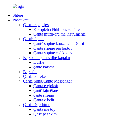
Shtëpi
Produktet
Çanta e pajisjes
Kompleti i Ndihmës së Parë
Çanta muzikore me instrumente
Çantë shpine
Çantë shpine kauzale/udhëtimi
Çantë shpine për laptop
Çanta shpine e shkollës
Bagazhi i çantës dhe kapaku
Duffle
çantë bartëse
Bagazhi
Çanta e drekës
Çanta Sling/Çantë Messenger
Çanta e gjoksit
çantë lajmëtare
cante shpine
Çanta e belit
Çanta të jashtme
Çanta me top
Qese peshkimi