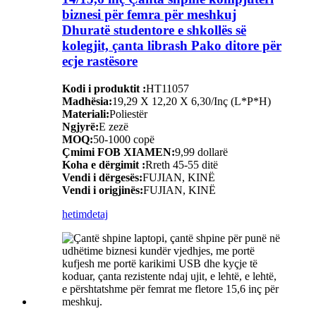
biznesi për femra për meshkuj
Dhuratë studentore e shkollës së
kolegjit, çanta librash Pako ditore për
ecje rastësore
Kodi i produktit :
HT11057
Madhësia:
19,29 X 12,20 X 6,30/Inç (L*P*H)
Materiali:
Poliestër
Ngjyrë:
E zezë
MOQ:
50-1000 copë
Çmimi FOB XIAMEN:
9,99 dollarë
Koha e dërgimit :
Rreth 45-55 ditë
Vendi i dërgesës:
FUJIAN, KINË
Vendi i origjinës:
FUJIAN, KINË
hetim
detaj