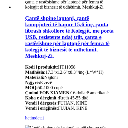
Çantë shpine laptopi, çantë
kompjuteri të hapur 15,6 inç, çanta
librash shkollore të Kolegjit, me porta
USB, rezistente ndaj ujit, çanta e
rastësishme për laptopë për femra të
kolegjit të biznesit të udhëtimit,
Meshkuj-Zi.
Kodi i produktit:
HT11058
Madhësia:
17,3"x12,6"x8,3"/inç (L*W*H)
Materiali:
Najloni
Ngjyrë:
E zezë
MOQ:
50-1000 copë
Çmimi FOB XIAMEN:
16 dollarë amerikanë
Koha e dërgimit :
Rreth 45-55 ditë
Vendi i dërgesës:
FUJIAN, KINË
Vendi i origjinës:
FUJIAN, KINË
hetim
detaj