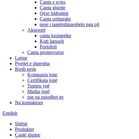
Çanta e ecjes
Çanta gjuetie
Qese hidratimi
Çanta ushtarake
qese i papërshkueshëm nga uji
Aksesorë
çanta kozmetike
Kuti lapsash
Portofoli
Çanta promovuese
Lajme
Pyetjet e shpeshta
Rreth nesh
Kompania jone
Certifikata jonë
Turneu ynë
Marka jonë
pse na zgjodhet ne
Na kontaktoni
English
Shtëpi
Produktet
Çantë shpine