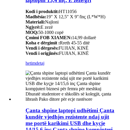
laptopin 15,4 inç, E zezë/gri
Kodi i produktit:
HT11056
Madhësia:
19" X 12,5" X 9"/Inç (L*W*H)
Materiali:
Najloni
Ngjyrë:
E zezë
MOQ:
50-1000 copë
Çmimi FOB XIAMEN:
14,99 dollarë
Koha e dërgimit :
Rreth 45-55 ditë
Vendi i dërgesës:
FUJIAN, KINË
Vendi i origjinës:
FUJIAN, KINË
hetim
detaj
Çanta shpine laptopi udhëtimi Çanta
kundër vjedhjes rezistente ndaj ujit
me portë karikimi USB dhe kyçje
14/15,6 inç Çanta shpine kompjuteri