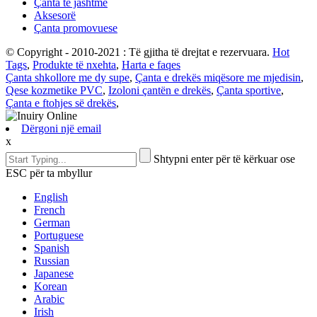
Çanta të jashtme
Aksesorë
Çanta promovuese
© Copyright - 2010-2021 : Të gjitha të drejtat e rezervuara.
Hot
Tags
,
Produkte të nxehta
,
Harta e faqes
Çanta shkollore me dy supe
,
Çanta e drekës miqësore me mjedisin
,
Qese kozmetike PVC
,
Izoloni çantën e drekës
,
Çanta sportive
,
Çanta e ftohjes së drekës
,
Dërgoni një email
x
Shtypni enter për të kërkuar ose
ESC për ta mbyllur
English
French
German
Portuguese
Spanish
Russian
Japanese
Korean
Arabic
Irish