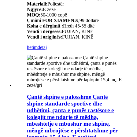
Materiali:
Poliestër
Ngjyrë:
E zezë
MOQ:
50-1000 copë
Çmimi FOB XIAMEN:
9,99 dollarë
Koha e dërgimit :
Rreth 45-55 ditë
Vendi i dërgesës:
FUJIAN, KINË
Vendi i origjinës:
FUJIAN, KINË
hetim
detaj
Çantë shpine e palosshme Çantë
shpine standarde sportive dhe
udhëtimi, çanta e punës rastësore e
kolegjit me ndarje të mëdha,
mbështetje e mbushur me shpinë,
mëngë mbrojtëse e përshtatshme për