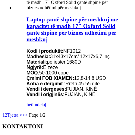
Laptop çantë shpine për meshkuj me
kapacitet të madh 17″ Oxford Solid
çantë shpine për biznes udhëtimi për
meshkuj
Kodi i produktit:
NF1012
Madhësia:
31x43x17cm/ 12x17x6,7 inç
Materiali:
poliestër 1680D
Ngjyrë:
E zezë
MOQ:
50-1000 copë
Çmimi FOB XIAMEN:
12,8-14,8 USD
Koha e dërgimit :
Rreth 45-55 ditë
Vendi i dërgesës:
FUJIAN, KINË
Vendi i origjinës:
FUJIAN, KINË
hetim
detaj
1
2
Tjetra >
>>
Faqe 1/2
KONTAKTONI