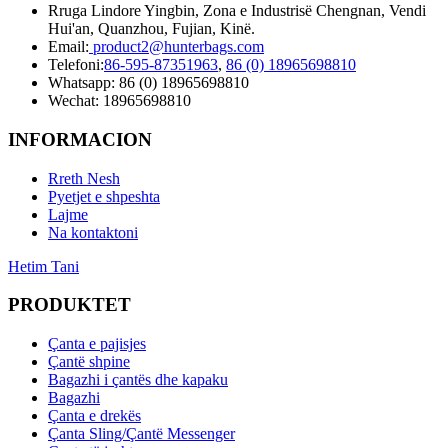
Rruga Lindore Yingbin, Zona e Industrisë Chengnan, Vendi
Hui'an, Quanzhou, Fujian, Kinë.
Email:
product2@hunterbags.com
Telefoni:
86-595-87351963
,
86 (0) 18965698810
Whatsapp: 86 (0) 18965698810
Wechat: 18965698810
INFORMACION
Rreth Nesh
Pyetjet e shpeshta
Lajme
Na kontaktoni
Hetim Tani
PRODUKTET
Çanta e pajisjes
Çantë shpine
Bagazhi i çantës dhe kapaku
Bagazhi
Çanta e drekës
Çanta Sling/Çantë Messenger