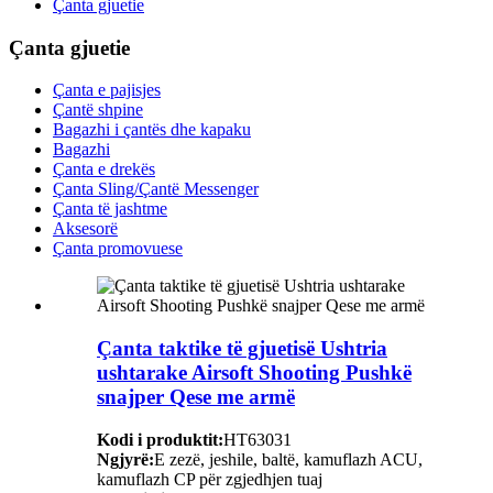
Çanta gjuetie
Çanta gjuetie
Çanta e pajisjes
Çantë shpine
Bagazhi i çantës dhe kapaku
Bagazhi
Çanta e drekës
Çanta Sling/Çantë Messenger
Çanta të jashtme
Aksesorë
Çanta promovuese
Çanta taktike të gjuetisë Ushtria
ushtarake Airsoft Shooting Pushkë
snajper Qese me armë
Kodi i produktit:
HT63031
Ngjyrë:
E zezë, jeshile, baltë, kamuflazh ACU,
kamuflazh CP për zgjedhjen tuaj