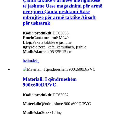
Çanta taktike e armëve me ngarkesë
të jashtme Qese magazinimi për armë
për gjueti Çanta peshkimi Kasë
mbrojtëse për armë taktike Airsoft
për ushtarak
Kodi i produktit:
HT63033
Emri:
Çanta me armë M249
Lloji:
Paketa taktike e jashtme
ngjyrë:
e zezë, kafe, kamuflazh, jeshile
Madhësia:
rreth 95*25*15 cm
hetim
detaj
Materiali: I qëndrueshëm
900x600D/PVC
Kodi i produktit:
HT63032
Materiali:
Qëndrueshme 900x600D/PVC
Madhësia:
36x3x12 inç