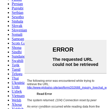
Persian
Punjabi
Serbian
Sesotho
Sinhala
Slovak
Slovenian
Somali
Samoan
Scots Gaelic
Shona
Sindhi
Sundanese
Swahili
Tajik
Tamil
Telugu
Thai
Ukrainian
Urdu
Uzbek
Vietnamese
Welsh
Xhosa
Yiddish