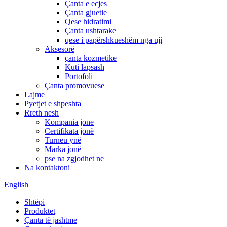
Çanta e ecjes
Çanta gjuetie
Qese hidratimi
Çanta ushtarake
qese i papërshkueshëm nga uji
Aksesorë
çanta kozmetike
Kuti lapsash
Portofoli
Çanta promovuese
Lajme
Pyetjet e shpeshta
Rreth nesh
Kompania jone
Certifikata jonë
Turneu ynë
Marka jonë
pse na zgjodhet ne
Na kontaktoni
English
Shtëpi
Produktet
Çanta të jashtme