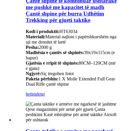
Çantë shpine të kombinuar ushtarake
me pushkë me kapacitet të madh
Çantë shpine për burra Udhëtim
Trekking për gjueti taktike
Kodi i produktit:
HT63034
Materiali:
Material najloni i papërshkueshëm nga
uji me densitet të lartë
Pesha:
2000 g
Madhësia e çantës së shpinës:
39x19x115cm (e
hapur)
Gjatësia e rripit të shpinës:
80CM–120CM (më
e gjata)
Ngjyrë:
Siç tregohen fotot
Paketa përfshin:
1 X Molle Extended Full Gear
Dual Rifle çantë shpine
hetim
detaj