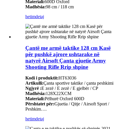
Materiali:
600D Oxford
Madhësia:
98 cm / 118 cm
hetim
detaj
Çantë me armë taktike 128 cm Kasë
për pushkë ajrore ushtarake në
natyrë Airsoft Çanta gjuetie Army
Shooting Rifle Rrip shpine
Kodi i produktit:
HT63036
Artikulli:
Çanta sportive taktike / çanta peshkimi
Ngjyrë :
E zezë / E zezë / E gjelbër / CP
Madhësia:
128X22XCM
Materiali:
Pëlhurë Oxford 600D
Përshtatet për:
Gjuetia / Qitje / Airsoft Sport /
Peshkim….
hetim
detaj