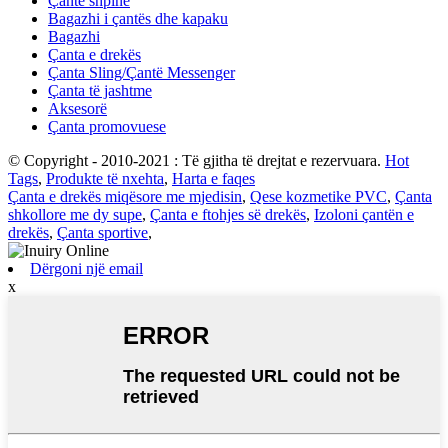
Çantë shpine
Bagazhi i çantës dhe kapaku
Bagazhi
Çanta e drekës
Çanta Sling/Çantë Messenger
Çanta të jashtme
Aksesorë
Çanta promovuese
© Copyright - 2010-2021 : Të gjitha të drejtat e rezervuara.
Hot
Tags
,
Produkte të nxehta
,
Harta e faqes
Çanta e drekës miqësore me mjedisin
,
Qese kozmetike PVC
,
Çanta
shkollore me dy supe
,
Çanta e ftohjes së drekës
,
Izoloni çantën e
drekës
,
Çanta sportive
,
Dërgoni një email
x