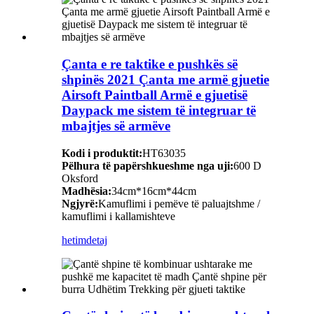
Çanta e re taktike e pushkës së
shpinës 2021 Çanta me armë gjuetie
Airsoft Paintball Armë e gjuetisë
Daypack me sistem të integruar të
mbajtjes së armëve
Kodi i produktit:
HT63035
Pëlhura të papërshkueshme nga uji:
600 D
Oksford
Madhësia:
34cm*16cm*44cm
Ngjyrë:
Kamuflimi i pemëve të paluajtshme /
kamuflimi i kallamishteve
hetim
detaj