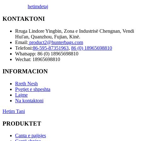
hetim
detaj
KONTAKTONI
Rruga Lindore Yingbin, Zona e Industrisë Chengnan, Vendi
Hui'an, Quanzhou, Fujian, Kinë.
Email:
product2@hunterbags.com
Telefoni:
86-595-87351963
,
86 (0) 18965698810
Whatsapp: 86 (0) 18965698810
Wechat: 18965698810
INFORMACION
Rreth Nesh
Pyetjet e shpeshta
Lajme
Na kontaktoni
Hetim Tani
PRODUKTET
Çanta e pajisjes