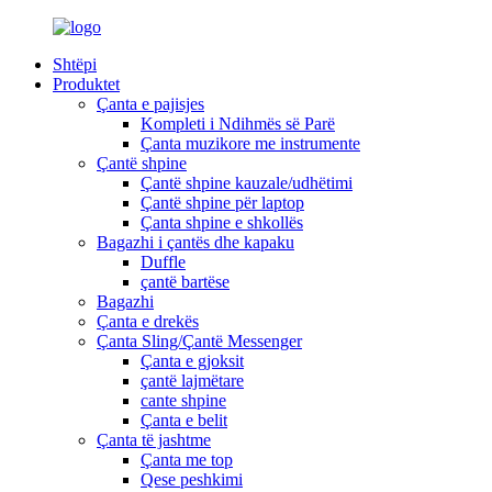
Shtëpi
Produktet
Çanta e pajisjes
Kompleti i Ndihmës së Parë
Çanta muzikore me instrumente
Çantë shpine
Çantë shpine kauzale/udhëtimi
Çantë shpine për laptop
Çanta shpine e shkollës
Bagazhi i çantës dhe kapaku
Duffle
çantë bartëse
Bagazhi
Çanta e drekës
Çanta Sling/Çantë Messenger
Çanta e gjoksit
çantë lajmëtare
cante shpine
Çanta e belit
Çanta të jashtme
Çanta me top
Qese peshkimi