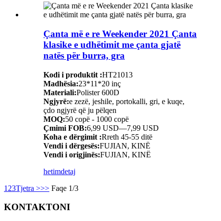
Çanta më e re Weekender 2021 Çanta
klasike e udhëtimit me çanta gjatë
natës për burra, gra
Kodi i produktit :
HT21013
Madhësia:
23*11*20 inç
Materiali:
Polister 600D
Ngjyrë:
e zezë, jeshile, portokalli, gri, e kuqe,
çdo ngjyrë që ju pëlqen
MOQ:
50 copë - 1000 copë
Çmimi FOB:
6,99 USD—7,99 USD
Koha e dërgimit :
Rreth 45-55 ditë
Vendi i dërgesës:
FUJIAN, KINË
Vendi i origjinës:
FUJIAN, KINË
hetim
detaj
1
2
3
Tjetra >
>>
Faqe 1/3
KONTAKTONI