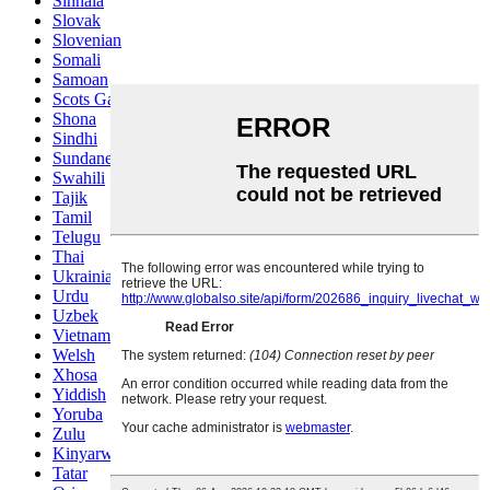
Sinhala
Slovak
Slovenian
Somali
Samoan
Scots Gaelic
Shona
Sindhi
Sundanese
Swahili
Tajik
Tamil
Telugu
Thai
Ukrainian
Urdu
Uzbek
Vietnamese
Welsh
Xhosa
Yiddish
Yoruba
Zulu
Kinyarwanda
Tatar