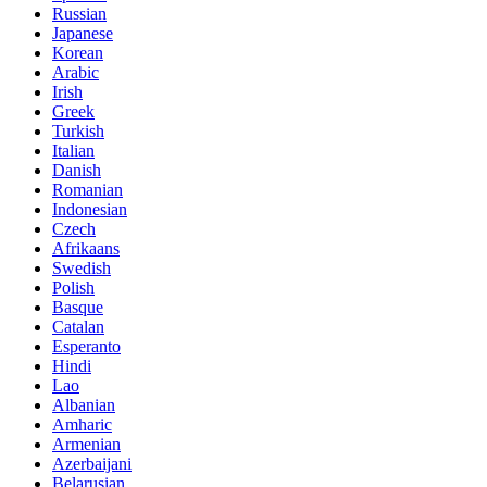
Russian
Japanese
Korean
Arabic
Irish
Greek
Turkish
Italian
Danish
Romanian
Indonesian
Czech
Afrikaans
Swedish
Polish
Basque
Catalan
Esperanto
Hindi
Lao
Albanian
Amharic
Armenian
Azerbaijani
Belarusian