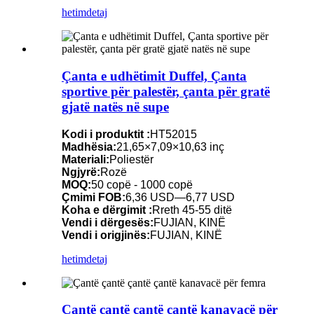
hetim
detaj
Çanta e udhëtimit Duffel, Çanta
sportive për palestër, çanta për gratë
gjatë natës në supe
Kodi i produktit :
HT52015
Madhësia:
21,65×7,09×10,63 inç
Materiali:
Poliestër
Ngjyrë:
Rozë
MOQ:
50 copë - 1000 copë
Çmimi FOB:
6,36 USD—6,77 USD
Koha e dërgimit :
Rreth 45-55 ditë
Vendi i dërgesës:
FUJIAN, KINË
Vendi i origjinës:
FUJIAN, KINË
hetim
detaj
Çantë çantë çantë çantë kanavacë për