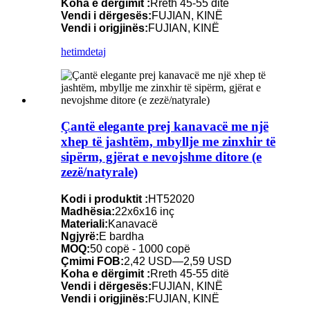
Koha e dërgimit :
Rreth 45-55 ditë
Vendi i dërgesës:
FUJIAN, KINË
Vendi i origjinës:
FUJIAN, KINË
hetim
detaj
Çantë elegante prej kanavacë me një
xhep të jashtëm, mbyllje me zinxhir të
sipërm, gjërat e nevojshme ditore (e
zezë/natyrale)
Kodi i produktit :
HT52020
Madhësia:
22x6x16 inç
Materiali:
Kanavacë
Ngjyrë:
E bardha
MOQ:
50 copë - 1000 copë
Çmimi FOB:
2,42 USD—2,59 USD
Koha e dërgimit :
Rreth 45-55 ditë
Vendi i dërgesës:
FUJIAN, KINË
Vendi i origjinës:
FUJIAN, KINË