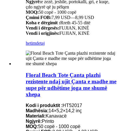
Ngjyrë:
e zezë, jeshile, portokalli, gri, e kuqe,
çdo ngjyrë që ju pëlqen
MOQ:
50 copë - 1000 copë
Çmimi FOB:
7,99 USD—8,99 USD
Koha e dërgimit :
Rreth 45-55 ditë
Vendi i dërgesës:
FUJIAN, KINË
Vendi i origjinës:
FUJIAN, KINË
hetim
detaj
Floral Beach Tote Çanta plazhi
rezistente ndaj ujit Çanta e madhe me
supe për udhëtime joga me shumë
xhepa
Kodi i produktit :
HT52017
Madhësia:
14×5,2×14,2 inç
Materiali:
Kanavacë
Ngjyrë:
Printo
MOQ:
50 copë - 1000 copë