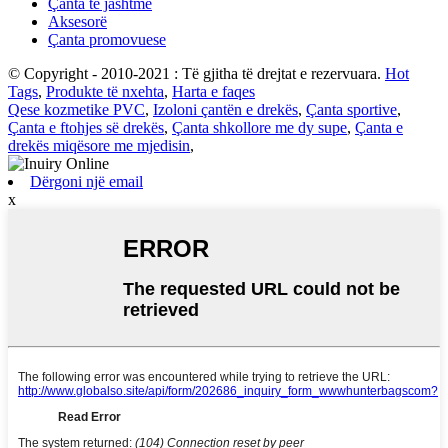
Çanta të jashtme
Aksesorë
Çanta promovuese
© Copyright - 2010-2021 : Të gjitha të drejtat e rezervuara.
Hot
Tags
,
Produkte të nxehta
,
Harta e faqes
Qese kozmetike PVC
,
Izoloni çantën e drekës
,
Çanta sportive
,
Çanta e ftohjes së drekës
,
Çanta shkollore me dy supe
,
Çanta e
drekës miqësore me mjedisin
,
Dërgoni një email
x