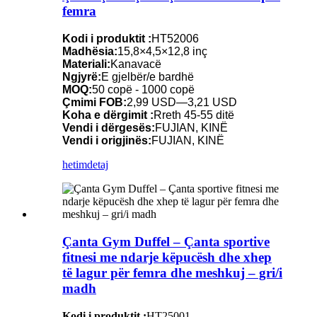
femra
Kodi i produktit :
HT52006
Madhësia:
15,8×4,5×12,8 inç
Materiali:
Kanavacë
Ngjyrë:
E gjelbër/e bardhë
MOQ:
50 copë - 1000 copë
Çmimi FOB:
2,99 USD—3,21 USD
Koha e dërgimit :
Rreth 45-55 ditë
Vendi i dërgesës:
FUJIAN, KINË
Vendi i origjinës:
FUJIAN, KINË
hetim
detaj
Çanta Gym Duffel – Çanta sportive
fitnesi me ndarje këpucësh dhe xhep
të lagur për femra dhe meshkuj – gri/i
madh
Kodi i produktit :
HT25001