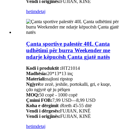
Vendi i origjinës:
FUJIAN, KINË
hetim
detaj
Çanta sportive palestër 40L Çanta
udhëtimi për burra Weekender me
ndarje këpucësh Çanta gjatë natës
Kodi i produktit :
HT21014
Madhësia:
20*13*13 inç
Materiali:
najloni ripstop
Ngjyrë:
e zezë, jeshile, portokalli, gri, e kuqe,
çdo ngjyrë që ju pëlqen
MOQ:
50 copë - 1000 copë
Çmimi FOB:
7,99 USD—8,99 USD
Koha e dërgimit :
Rreth 45-55 ditë
Vendi i dërgesës:
FUJIAN, KINË
Vendi i origjinës:
FUJIAN, KINË
hetim
detaj