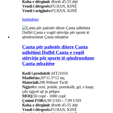
Koha e dërgimit :
Rreth 45-55 ditë
Vendi i dërgesës:
FUJIAN, KINË
Vendi i origjinës:
FUJIAN, KINË
hetim
detaj
Çanta për palestër ditore Çanta
udhëtimi Duffel Çanta e vogël
stërvitje për sporte të qëndrueshme
Çanta mbajtëse
Kodi i produktit :
HT21010
Madhësia:
20*11.5*12 inç
Materiali:
290 Pëlhurë Twill
Ngjyrë:
e zezë, jeshile, portokalli, gri, e kuqe,
çdo ngjyrë që ju pëlqen
MOQ:
50 copë - 1000 copë
Çmimi FOB:
6,99 USD—7,99 USD
Koha e dërgimit :
Rreth 45-55 ditë
Vendi i dërgesës:
FUJIAN, KINË