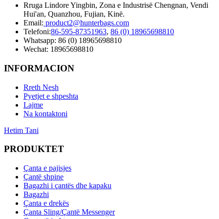
Rruga Lindore Yingbin, Zona e Industrisë Chengnan, Vendi
Hui'an, Quanzhou, Fujian, Kinë.
Email:
product2@hunterbags.com
Telefoni:
86-595-87351963
,
86 (0) 18965698810
Whatsapp: 86 (0) 18965698810
Wechat: 18965698810
INFORMACION
Rreth Nesh
Pyetjet e shpeshta
Lajme
Na kontaktoni
Hetim Tani
PRODUKTET
Çanta e pajisjes
Çantë shpine
Bagazhi i çantës dhe kapaku
Bagazhi
Çanta e drekës
Çanta Sling/Çantë Messenger