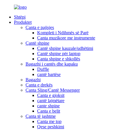
Shtëpi
Produktet
Çanta e pajisjes
Kompleti i Ndihmës së Parë
Çanta muzikore me instrumente
Çantë shpine
Çantë shpine kauzale/udhëtimi
Çantë shpine për laptop
Çanta shpine e shkollës
Bagazhi i çantës dhe kapaku
Duffle
çantë bartëse
Bagazhi
Çanta e drekës
Çanta Sling/Çantë Messenger
Çanta e gjoksit
çantë lajmëtare
cante shpine
Çanta e belit
Çanta të jashtme
Çanta me top
Qese peshkimi