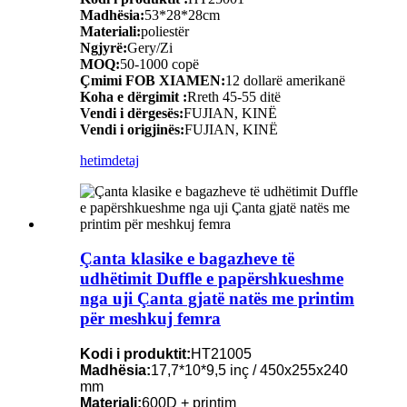
Madhësia:
53*28*28cm
Materiali:
poliestër
Ngjyrë:
Gery/Zi
MOQ:
50-1000 copë
Çmimi FOB XIAMEN:
12 dollarë amerikanë
Koha e dërgimit :
Rreth 45-55 ditë
Vendi i dërgesës:
FUJIAN, KINË
Vendi i origjinës:
FUJIAN, KINË
hetim
detaj
Çanta klasike e bagazheve të
udhëtimit Duffle e papërshkueshme
nga uji Çanta gjatë natës me printim
për meshkuj femra
Kodi i produktit:
HT21005
Madhësia:
17,7*10*9,5 inç / 450x255x240
mm
Materiali:
600D + printim