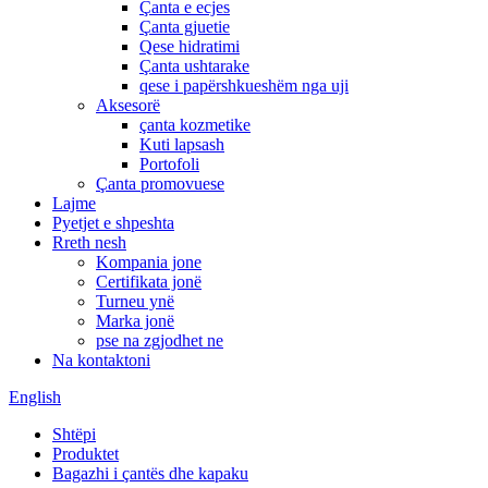
Çanta e ecjes
Çanta gjuetie
Qese hidratimi
Çanta ushtarake
qese i papërshkueshëm nga uji
Aksesorë
çanta kozmetike
Kuti lapsash
Portofoli
Çanta promovuese
Lajme
Pyetjet e shpeshta
Rreth nesh
Kompania jone
Certifikata jonë
Turneu ynë
Marka jonë
pse na zgjodhet ne
Na kontaktoni
English
Shtëpi
Produktet
Bagazhi i çantës dhe kapaku