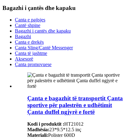
Bagazhi i çantës dhe kapaku
Çanta e pajisjes
Çantë shpine
Bagazhi i çantës dhe kapaku
Bagazhi
Çanta e drekës
Çanta Sling/Çantë Messenger
Çanta të jashtme
Aksesorë
Çanta promovuese
Çanta e bagazhit të transportit Çanta
sportive për palestrën e udhëtimit
Çanta duffel ngjyrë e fortë
Kodi i produktit :
HT21012
Madhësia:
23*9.5*12.5 inç
Materiali:
Polister 600D