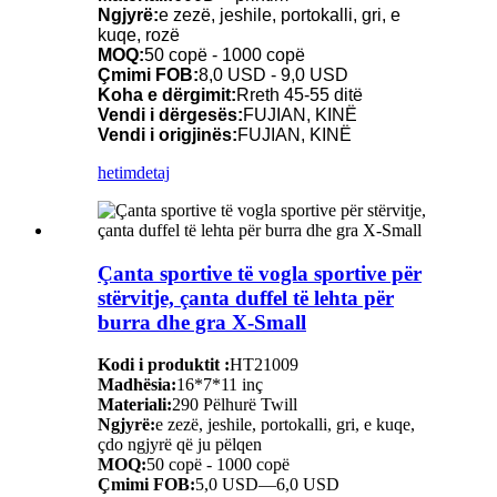
Ngjyrë:
e zezë, jeshile, portokalli, gri, e
kuqe, rozë
MOQ:
50 copë - 1000 copë
Çmimi FOB:
8,0 USD - 9,0 USD
Koha e dërgimit:
Rreth 45-55 ditë
Vendi i dërgesës:
FUJIAN, KINË
Vendi i origjinës:
FUJIAN, KINË
hetim
detaj
Çanta sportive të vogla sportive për
stërvitje, çanta duffel të lehta për
burra dhe gra X-Small
Kodi i produktit :
HT21009
Madhësia:
16*7*11 inç
Materiali:
290 Pëlhurë Twill
Ngjyrë:
e zezë, jeshile, portokalli, gri, e kuqe,
çdo ngjyrë që ju pëlqen
MOQ:
50 copë - 1000 copë
Çmimi FOB:
5,0 USD—6,0 USD