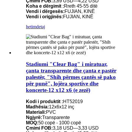
Çmimi FOB:
3,89 USD—4,22 USD
Koha e dërgimit :
Rreth 45-55 ditë
Vendi i dërgesës:
FUJIAN, KINË
Vendi i origjinës:
FUJIAN, KINË
hetim
detaj
Stadiumi "Clear Bag" i miratuar,
çanta transparente dhe çanta e pastër
palestër, "Shih përmes çantës së pako
për punë", lojëra sportive dhe
koncerte-12 x12 x6 (e zezë)
Kodi i produktit :
HT52019
Madhësia:
12x6x12 inç
Materiali:
PVC
Ngjyrë:
Transparente
MOQ:
50 copë - 1000 copë
Çmimi FOB:
3,18 USD—3,33 USD