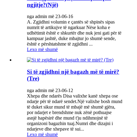
ngjitje?(Një)
nga admin më 23-06-16
A. Zgjidhni volumin e çantës së shpinës sipas
numrit të artikujve të ngarkuar Nëse koha e
udhëtimit është e shkurtër dhe nuk jeni gati për të
kampuar jashtë, duke mbajtur jo shumë sende,
është e përshtatshme të zgjidhni ...
Lexo më shumë
Si të zgjidhni një bagazh më të mirë?
(Tre)
nga admin më 23-06-12
Xhepa dhe ndarës Disa valixhe kanë xhepa ose
ndarje për të ndarë sendet.Një valixhe bosh mund
të duket sikur mund të mbajë më shumë gjëra,
por ndarjet e brendshme nuk zënë pothuajse
asnjë hapësirë ​​dhe mund t'ju ndihmojnë të
organizoni bagazhin tuaj.Numri dhe dizajni i
ndarjeve dhe xhepave të sui...
Lexo më shumë