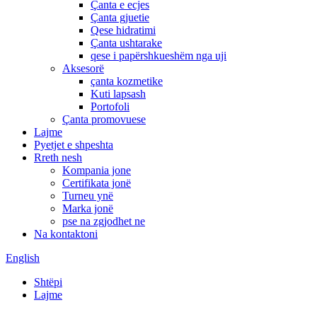
Çanta e ecjes
Çanta gjuetie
Qese hidratimi
Çanta ushtarake
qese i papërshkueshëm nga uji
Aksesorë
çanta kozmetike
Kuti lapsash
Portofoli
Çanta promovuese
Lajme
Pyetjet e shpeshta
Rreth nesh
Kompania jone
Certifikata jonë
Turneu ynë
Marka jonë
pse na zgjodhet ne
Na kontaktoni
English
Shtëpi
Lajme