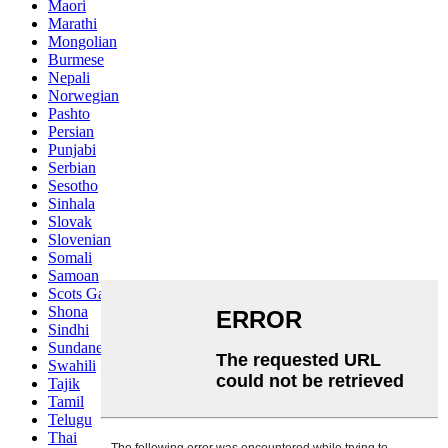
Maori
Marathi
Mongolian
Burmese
Nepali
Norwegian
Pashto
Persian
Punjabi
Serbian
Sesotho
Sinhala
Slovak
Slovenian
Somali
Samoan
Scots Gaelic
Shona
Sindhi
Sundanese
Swahili
Tajik
Tamil
Telugu
Thai