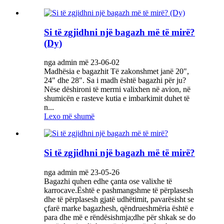
Si të zgjidhni një bagazh më të mirë?
(Dy)
nga admin më 23-06-02
Madhësia e bagazhit Të zakonshmet janë 20",
24" dhe 28". Sa i madh është bagazhi për ju?
Nëse dëshironi të merrni valixhen në avion, në
shumicën e rasteve kutia e imbarkimit duhet të
n...
Lexo më shumë
Si të zgjidhni një bagazh më të mirë?
nga admin më 23-05-26
Bagazhi quhen edhe çanta ose valixhe të
karrocave.Është e pashmangshme të përplasesh
dhe të përplasesh gjatë udhëtimit, pavarësisht se
çfarë marke bagazhesh, qëndrueshmëria është e
para dhe më e rëndësishmja;dhe për shkak se do