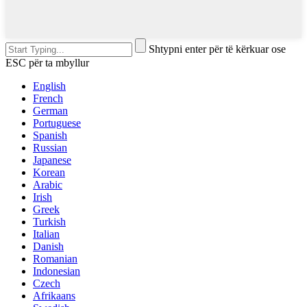
Shtypni enter për të kërkuar ose
ESC për ta mbyllur
English
French
German
Portuguese
Spanish
Russian
Japanese
Korean
Arabic
Irish
Greek
Turkish
Italian
Danish
Romanian
Indonesian
Czech
Afrikaans