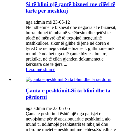
Si të blini një çantë biznesi me cilësi të
lartë për meshkuj
nga admin më 23-05-12
Në udhëtimet e biznesit dhe negociatat e biznesit,
burrat duhet të mbajnë vetëbesim dhe qetësi të
plotë në mënyrë që të tregojnë mençurinë
mashkullore, sikur të gjithë të jenë në dorën e
tyre.Dhe në negociatat e biznesit, gjithmonë nuk
mund të ndahet nga një çantë biznesi bujare,
praktike, në të cilën gjenden dokumentet e
kërkuara ose të tjera ...
Lexo më shumë
Çanta e peshkimit-Si ta blini dhe ta
përdorni
nga admin më 23-05-05
Çanta e peshkimit është një nga pajisjet e
nevojshme për të apasionuarit e peshkimit, ajo
mund t'i ndihmojë peshkatarët të mbajnë dhe
mbrojnë mjetet e peshkimit me lehtësi.Zgjedhja e