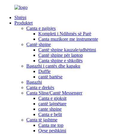
Shtëpi
Produktet
Çanta e pajisjes
Kompleti i Ndihmës së Parë
Çanta muzikore me instrumente
Çantë shpine
Çantë shpine kauzale/udhëtimi
Çantë shpine për laptop
Çanta shpine e shkollës
Bagazhi i çantës dhe kapaku
Duffle
çantë bartëse
Bagazhi
Çanta e drekës
Çanta Sling/Çantë Messenger
Çanta e gjoksit
çantë lajmëtare
cante shpine
Çanta e belit
Çanta të jashtme
Çanta me top
Qese peshkimi