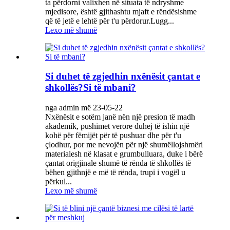
ta përdorni valixhen në situata të ndryshme
mjedisore, është gjithashtu mjaft e rëndësishme
që të jetë e lehtë për t'u përdorur.Lugg...
Lexo më shumë
Si duhet të zgjedhin nxënësit çantat e
shkollës?Si të mbani?
nga admin më 23-05-22
Nxënësit e sotëm janë nën një presion të madh
akademik, pushimet verore duhej të ishin një
kohë për fëmijët për të pushuar dhe për t'u
çlodhur, por me nevojën për një shumëllojshmëri
materialesh në klasat e grumbulluara, duke i bërë
çantat origjinale shumë të rënda të shkollës të
bëhen gjithnjë e më të rënda, trupi i vogël u
përkul...
Lexo më shumë