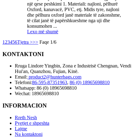
një qese peshkimi 1. Materiali: najloni, pëlhurë
Oxford, kanavacë, PVC, etj. Midis tyre, najloni
dhe pëlhura oxford janë materiale të zakonshme,
të cilat janë të papërshkueshme nga uji dhe
konsumohen ...
Lexo më shumë
1
2
3
4
5
6
Tjetra >
>>
Faqe 1/6
KONTAKTONI
Rruga Lindore Yingbin, Zona e Industrisë Chengnan, Vendi
Hui'an, Quanzhou, Fujian, Kinë.
Email:
product2@hunterbags.com
Telefoni:
86-595-87351963
,
86 (0) 18965698810
Whatsapp: 86 (0) 18965698810
Wechat: 18965698810
INFORMACION
Rreth Nesh
Pyetjet e shpeshta
Lajme
Na kontaktoni