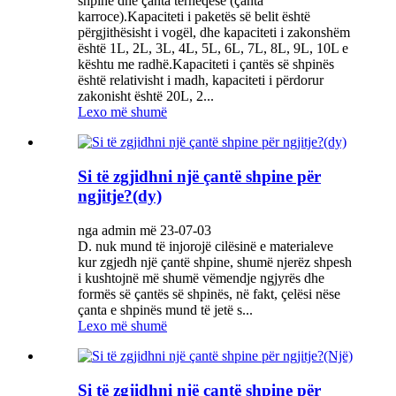
shpine dhe çanta tërheqëse (çanta
karroce).Kapaciteti i paketës së belit është
përgjithësisht i vogël, dhe kapaciteti i zakonshëm
është 1L, 2L, 3L, 4L, 5L, 6L, 7L, 8L, 9L, 10L e
kështu me radhë.Kapaciteti i çantës së shpinës
është relativisht i madh, kapaciteti i përdorur
zakonisht është 20L, 2...
Lexo më shumë
Si të zgjidhni një çantë shpine për
ngjitje?(dy)
nga admin më 23-07-03
D. nuk mund të injorojë cilësinë e materialeve
kur zgjedh një çantë shpine, shumë njerëz shpesh
i kushtojnë më shumë vëmendje ngjyrës dhe
formës së çantës së shpinës, në fakt, çelësi nëse
çanta e shpinës mund të jetë s...
Lexo më shumë
Si të zgjidhni një çantë shpine për