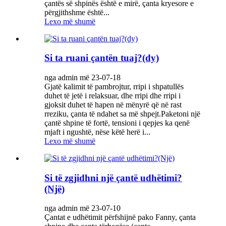
çantës së shpinës është e mirë, çanta kryesore e
përgjithshme është...
Lexo më shumë
Si ta ruani çantën tuaj?(dy)
nga admin më 23-07-18
Gjatë kalimit të pambrojtur, rripi i shpatullës
duhet të jetë i relaksuar, dhe rripi dhe rripi i
gjoksit duhet të hapen në mënyrë që në rast
rreziku, çanta të ndahet sa më shpejt.Paketoni një
çantë shpine të fortë, tensioni i qepjes ka qenë
mjaft i ngushtë, nëse këtë herë i...
Lexo më shumë
Si të zgjidhni një çantë udhëtimi?
(Një)
nga admin më 23-07-10
Çantat e udhëtimit përfshijnë pako Fanny, çanta