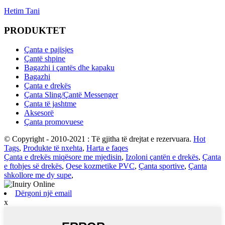
Hetim Tani
PRODUKTET
Çanta e pajisjes
Çantë shpine
Bagazhi i çantës dhe kapaku
Bagazhi
Çanta e drekës
Çanta Sling/Çantë Messenger
Çanta të jashtme
Aksesorë
Çanta promovuese
© Copyright - 2010-2021 : Të gjitha të drejtat e rezervuara.
Hot
Tags
,
Produkte të nxehta
,
Harta e faqes
Çanta e drekës miqësore me mjedisin
,
Izoloni çantën e drekës
,
Çanta
e ftohjes së drekës
,
Qese kozmetike PVC
,
Çanta sportive
,
Çanta
shkollore me dy supe
,
Dërgoni një email
x