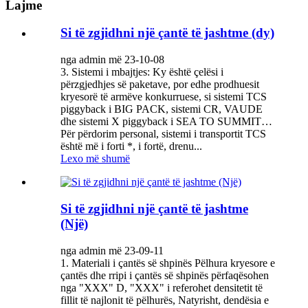
Lajme
Si të zgjidhni një çantë të jashtme (dy)
nga admin më 23-10-08
3. Sistemi i mbajtjes: Ky është çelësi i
përzgjedhjes së paketave, por edhe prodhuesit
kryesorë të armëve konkurruese, si sistemi TCS
piggyback i BIG PACK, sistemi CR, VAUDE
dhe sistemi X piggyback i SEA TO SUMMIT…
Për përdorim personal, sistemi i transportit TCS
është më i forti *, i fortë, drenu...
Lexo më shumë
Si të zgjidhni një çantë të jashtme
(Një)
nga admin më 23-09-11
1. Materiali i çantës së shpinës Pëlhura kryesore e
çantës dhe rripi i çantës së shpinës përfaqësohen
nga "XXX" D, "XXX" i referohet densitetit të
fillit të najlonit të pëlhurës, Natyrisht, dendësia e