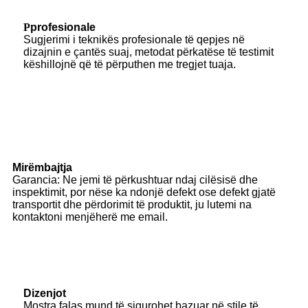
P
profesionale
Sugjerimi i teknikës profesionale të qepjes në
dizajnin e çantës suaj, metodat përkatëse të testimit
këshillojnë që të përputhen me tregjet tuaja.
Mirëmbajtja
Garancia: Ne jemi të përkushtuar ndaj cilësisë dhe
inspektimit, por nëse ka ndonjë defekt ose defekt gjatë
transportit dhe përdorimit të produktit, ju lutemi na
kontaktoni menjëherë me email.
Dizenjot
Mostra falas mund të sigurohet bazuar në stile të