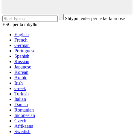
Shtypni enter për të kërkuar ose
ESC për ta mbyllur
English
French
German
Portuguese
Spanish
Russian
Japanese
Korean
Arabic
Irish
Greek
Turkish
Italian
Danish
Romanian
Indonesian
Czech
Afrikaans
Swedish