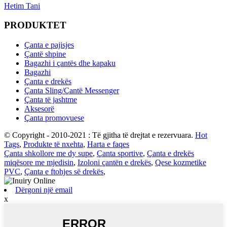
Hetim Tani
PRODUKTET
Çanta e pajisjes
Çantë shpine
Bagazhi i çantës dhe kapaku
Bagazhi
Çanta e drekës
Çanta Sling/Çantë Messenger
Çanta të jashtme
Aksesorë
Çanta promovuese
© Copyright - 2010-2021 : Të gjitha të drejtat e rezervuara.
Hot
Tags
,
Produkte të nxehta
,
Harta e faqes
Çanta shkollore me dy supe
,
Çanta sportive
,
Çanta e drekës
miqësore me mjedisin
,
Izoloni çantën e drekës
,
Qese kozmetike
PVC
,
Çanta e ftohjes së drekës
,
Dërgoni një email
x