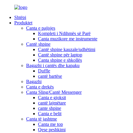
Shtëpi
Produktet
Çanta e pajisjes
Kompleti i Ndihmës së Parë
Çanta muzikore me instrumente
Çantë shpine
Çantë shpine kauzale/udhëtimi
Çantë shpine për laptop
Çanta shpine e shkollës
Bagazhi i çantës dhe kapaku
Duffle
çantë bartëse
Bagazhi
Çanta e drekës
Çanta Sling/Çantë Messenger
Çanta e gjoksit
çantë lajmëtare
cante shpine
Çanta e belit
Çanta të jashtme
Çanta me top
Qese peshkimi