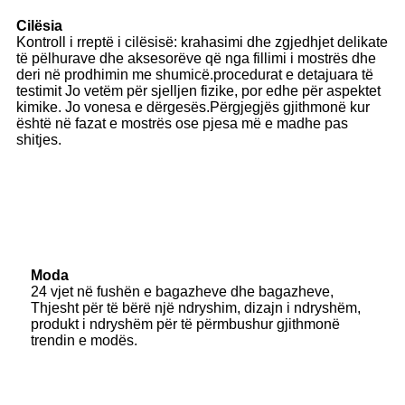
Cilësia
Kontroll i rreptë i cilësisë: krahasimi dhe zgjedhjet delikate
të pëlhurave dhe aksesorëve që nga fillimi i mostrës dhe
deri në prodhimin me shumicë.procedurat e detajuara të
testimit Jo vetëm për sjelljen fizike, por edhe për aspektet
kimike. Jo vonesa e dërgesës.Përgjegjës gjithmonë kur
është në fazat e mostrës ose pjesa më e madhe pas
shitjes.
Moda
24 vjet në fushën e bagazheve dhe bagazheve,
Thjesht për të bërë një ndryshim, dizajn i ndryshëm,
produkt i ndryshëm për të përmbushur gjithmonë
trendin e modës.