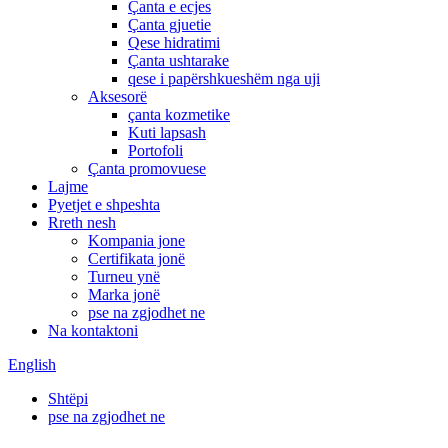
Çanta e ecjes
Çanta gjuetie
Qese hidratimi
Çanta ushtarake
qese i papërshkueshëm nga uji
Aksesorë
çanta kozmetike
Kuti lapsash
Portofoli
Çanta promovuese
Lajme
Pyetjet e shpeshta
Rreth nesh
Kompania jone
Certifikata jonë
Turneu ynë
Marka jonë
pse na zgjodhet ne
Na kontaktoni
English
Shtëpi
pse na zgjodhet ne