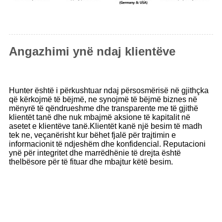
Angazhimi ynë ndaj klientëve
Hunter është i përkushtuar ndaj përsosmërisë në gjithçka
që kërkojmë të bëjmë, ne synojmë të bëjmë biznes në
mënyrë të qëndrueshme dhe transparente me të gjithë
klientët tanë dhe nuk mbajmë aksione të kapitalit në
asetet e klientëve tanë.Klientët kanë një besim të madh
tek ne, veçanërisht kur bëhet fjalë për trajtimin e
informacionit të ndjeshëm dhe konfidencial. Reputacioni
ynë për integritet dhe marrëdhënie të drejta është
thelbësore për të fituar dhe mbajtur këtë besim.