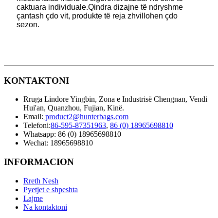
caktuara individuale.Qindra dizajne të ndryshme
çantash çdo vit, produkte të reja zhvillohen çdo
sezon.
KONTAKTONI
Rruga Lindore Yingbin, Zona e Industrisë Chengnan, Vendi
Hui'an, Quanzhou, Fujian, Kinë.
Email:
product2@hunterbags.com
Telefoni:
86-595-87351963
,
86 (0) 18965698810
Whatsapp: 86 (0) 18965698810
Wechat: 18965698810
INFORMACION
Rreth Nesh
Pyetjet e shpeshta
Lajme
Na kontaktoni