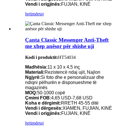
Vendi i origjinës:
FUJIAN, KINË
hetim
detaj
Çanta Classic Messenger Anti-Theft
me xhep anësor për shishe uji
Kodi i produktit:
HT54034
Madhësia:
11 x 10 x 4,5 inç
Materiali:
Rezistencë ndaj ujit, Najlon
Ngjyrë:
Si foto dhe e personalizuar dhe
ndiqni pëlhurën e disponueshme të
magazinës
MOQ:
50-1000 copë
Çmimi FOB:
4,65 USD-7,68 USD
Koha e dërgimit:
RRETH 45-55 ditë
Vendi i dërgesës:
XIAMEN, FUJIAN, KINË
Vendi i origjinës:
FUJIAN, KINË
hetim
detaj