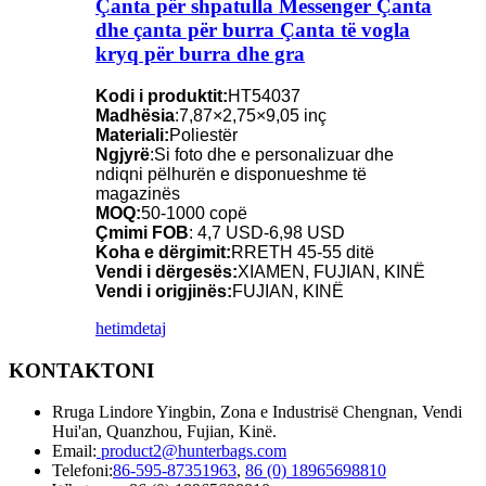
Çanta për shpatulla Messenger Çanta
dhe çanta për burra Çanta të vogla
kryq për burra dhe gra
Kodi i produktit:
HT54037
Madhësia
:7,87×2,75×9,05 inç
Materiali:
Poliestër
Ngjyrë
:Si foto dhe e personalizuar dhe
ndiqni pëlhurën e disponueshme të
magazinës
MOQ:
50-1000 copë
Çmimi FOB
: 4,7 USD-6,98 USD
Koha e dërgimit:
RRETH 45-55 ditë
Vendi i dërgesës:
XIAMEN, FUJIAN, KINË
Vendi i origjinës:
FUJIAN, KINË
hetim
detaj
KONTAKTONI
Rruga Lindore Yingbin, Zona e Industrisë Chengnan, Vendi
Hui'an, Quanzhou, Fujian, Kinë.
Email:
product2@hunterbags.com
Telefoni:
86-595-87351963
,
86 (0) 18965698810