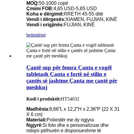
MOQ:
50-1000 copë
Çmimi FOB:
4,65 USD-5,65 USD
Koha e dërgimit:
RRETH 45-55 ditë
Vendi i dërgesës:
XIAMEN, FUJIAN, KINË
Vendi i origjinës:
FUJIAN, KINË
hetim
detaj
Çantë sup për femra Çanta e vogël
tabletash Çanta e fortë në stilin e
çantës së jashtme Çanta me çantë për
meshkuj
Kodi i produktit:
HT54032
Madhësia
:8,66”L x 12,2”H x 2,36”P (22 X 31
X 6 cm)
Materiali:
Poliestër me dy ngjyra
Ngjyrë
:Si foto dhe e personalizuar dhe
ndiqni pëlhurën e disponueshme të