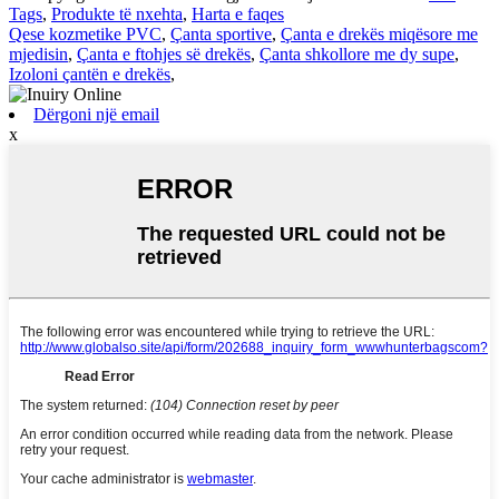
Tags
,
Produkte të nxehta
,
Harta e faqes
Qese kozmetike PVC
,
Çanta sportive
,
Çanta e drekës miqësore me
mjedisin
,
Çanta e ftohjes së drekës
,
Çanta shkollore me dy supe
,
Izoloni çantën e drekës
,
Dërgoni një email
x