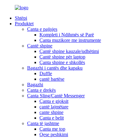
Shtëpi
Produktet
Çanta e pajisjes
Kompleti i Ndihmës së Parë
Çanta muzikore me instrumente
Çantë shpine
Çantë shpine kauzale/udhëtimi
Çantë shpine për laptop
Çanta shpine e shkollës
Bagazhi i çantës dhe kapaku
Duffle
çantë bartëse
Bagazhi
Çanta e drekës
Çanta Sling/Çantë Messenger
Çanta e gjoksit
çantë lajmëtare
cante shpine
Çanta e belit
Çanta të jashtme
Çanta me top
Qese peshkimi