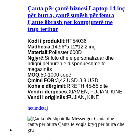
Çanta për çantë biznesi Laptop 14 inç
për burra, çantë supësh për femra
Çante librash për kompjuterë me
trup tërthor
Kodi i produktit:
HT54036
Madhësia:
14,96*5,12*12,2 inç
Materiali:
Poliestër 600D
Ngjyrë:
Si foto dhe e personalizuar dhe
ndiqni pëlhurën e disponueshme të
magazinës
MOQ:
50-1000 copë
Çmimi FOB:
3,42 USD-3,8 USD
Koha e dërgimit:
RRETH 45-55 ditë
Vendi i dërgesës:
XIAMEN, FUJIAN, KINË
Vendi i origjinës:
FUJIAN, KINË
hetim
detaj