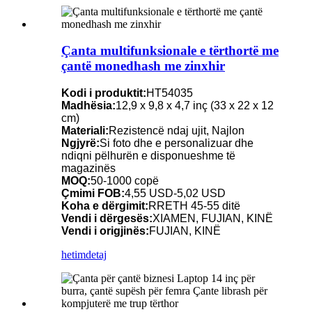
Çanta multifunksionale e tërthortë me
çantë monedhash me zinxhir
Kodi i produktit:
HT54035
Madhësia:
12,9 x 9,8 x 4,7 inç (33 x 22 x 12
cm)
Materiali:
Rezistencë ndaj ujit, Najlon
Ngjyrë:
Si foto dhe e personalizuar dhe
ndiqni pëlhurën e disponueshme të
magazinës
MOQ:
50-1000 copë
Çmimi FOB:
4,55 USD-5,02 USD
Koha e dërgimit:
RRETH 45-55 ditë
Vendi i dërgesës:
XIAMEN, FUJIAN, KINË
Vendi i origjinës:
FUJIAN, KINË
hetim
detaj