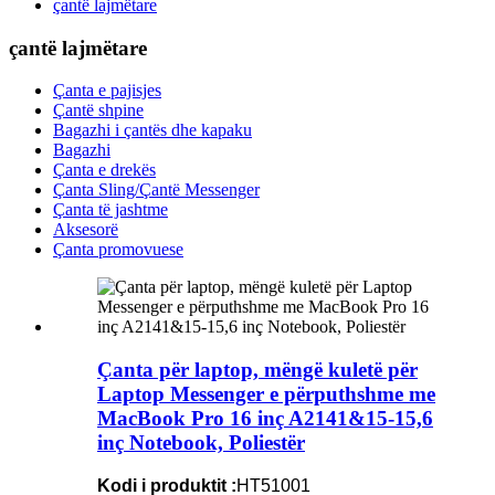
çantë lajmëtare
çantë lajmëtare
Çanta e pajisjes
Çantë shpine
Bagazhi i çantës dhe kapaku
Bagazhi
Çanta e drekës
Çanta Sling/Çantë Messenger
Çanta të jashtme
Aksesorë
Çanta promovuese
Çanta për laptop, mëngë kuletë për
Laptop Messenger e përputhshme me
MacBook Pro 16 inç A2141&15-15,6
inç Notebook, Poliestër
Kodi i produktit :
HT51001