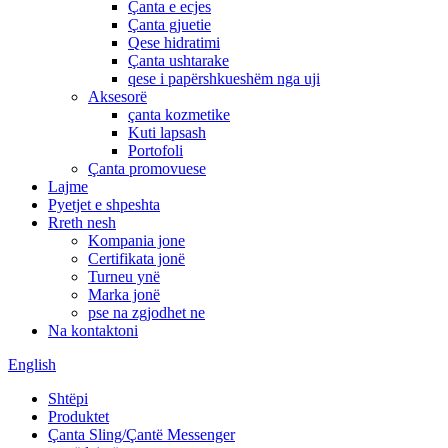
Çanta e ecjes
Çanta gjuetie
Qese hidratimi
Çanta ushtarake
qese i papërshkueshëm nga uji
Aksesorë
çanta kozmetike
Kuti lapsash
Portofoli
Çanta promovuese
Lajme
Pyetjet e shpeshta
Rreth nesh
Kompania jone
Certifikata jonë
Turneu ynë
Marka jonë
pse na zgjodhet ne
Na kontaktoni
English
Shtëpi
Produktet
Çanta Sling/Çantë Messenger