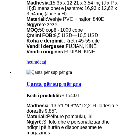
Madhësia:
15,35 x 12,21 x 3,54 inç (J x P x
H);Dimensionet e jashtme: 16,93 x 12,62 x
3,54 inç (J x P x H).
Materiali:
Veshje PVC + najlon 840D
Ngjyrë:
e zezë
MOQ:
50 copë - 1000 copë
Çmimi FOB:
9,5 USD—10,5 USD
Koha e dërgimit :
Rreth 45-55 ditë
Vendi i dërgesës
:FUJIAN, KINË
Vendi i origjinës
:FUJIAN, KINË
hetim
detaj
Çanta për sup për gra
Kodi i produktit:
HT54031
Madhësia
: 13,5″L*4,8″W*12,2″H, lartësia e
dorezës 9,85″.
Materiali:
Pëlhurë pambuku, liri
Ngjyrë:
Si foto dhe e personalizuar dhe
ndiqni pëlhurën e disponueshme të
magazinës