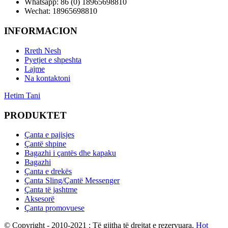
Whatsapp: 86 (0) 18965698810
Wechat: 18965698810
INFORMACION
Rreth Nesh
Pyetjet e shpeshta
Lajme
Na kontaktoni
Hetim Tani
PRODUKTET
Çanta e pajisjes
Çantë shpine
Bagazhi i çantës dhe kapaku
Bagazhi
Çanta e drekës
Çanta Sling/Çantë Messenger
Çanta të jashtme
Aksesorë
Çanta promovuese
© Copyright - 2010-2021 : Të gjitha të drejtat e rezervuara.
Hot