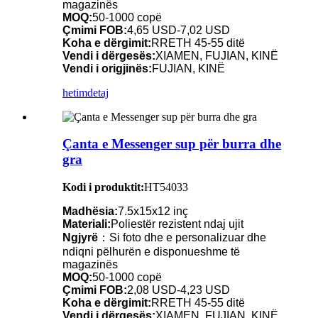
magazinës
MOQ:
50-1000 copë
Çmimi FOB:
4,65 USD-7,02 USD
Koha e dërgimit:
RRETH 45-55 ditë
Vendi i dërgesës:
XIAMEN, FUJIAN, KINË
Vendi i origjinës:
FUJIAN, KINË
hetim
detaj
Çanta e Messenger sup për burra dhe
gra
Kodi i produktit:
HT54033
Madhësia:
7.5x15x12 inç
Materiali:
Poliestër rezistent ndaj ujit
Ngjyrë
：Si foto dhe e personalizuar dhe
ndiqni pëlhurën e disponueshme të
magazinës
MOQ:
50-1000 copë
Çmimi FOB:
2,08 USD-4,23 USD
Koha e dërgimit:
RRETH 45-55 ditë
Vendi i dërgesës:
XIAMEN, FUJIAN, KINË