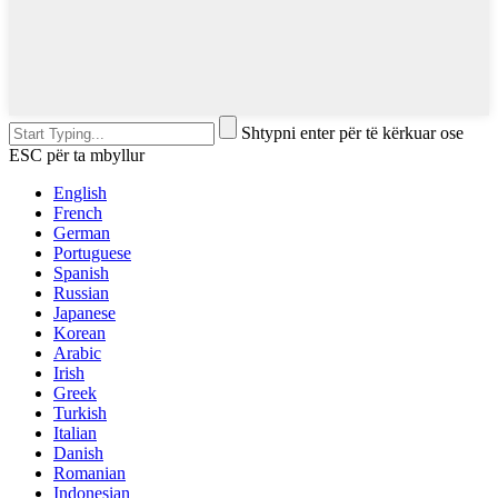
Shtypni enter për të kërkuar ose
ESC për ta mbyllur
English
French
German
Portuguese
Spanish
Russian
Japanese
Korean
Arabic
Irish
Greek
Turkish
Italian
Danish
Romanian
Indonesian