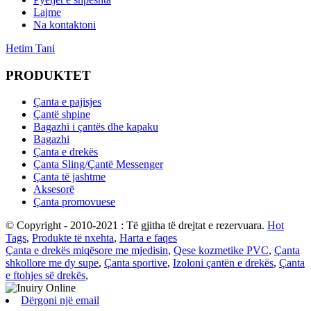
Lajme
Na kontaktoni
Hetim Tani
PRODUKTET
Çanta e pajisjes
Çantë shpine
Bagazhi i çantës dhe kapaku
Bagazhi
Çanta e drekës
Çanta Sling/Çantë Messenger
Çanta të jashtme
Aksesorë
Çanta promovuese
© Copyright - 2010-2021 : Të gjitha të drejtat e rezervuara.
Hot
Tags
,
Produkte të nxehta
,
Harta e faqes
Çanta e drekës miqësore me mjedisin
,
Qese kozmetike PVC
,
Çanta
shkollore me dy supe
,
Çanta sportive
,
Izoloni çantën e drekës
,
Çanta
e ftohjes së drekës
,
Dërgoni një email