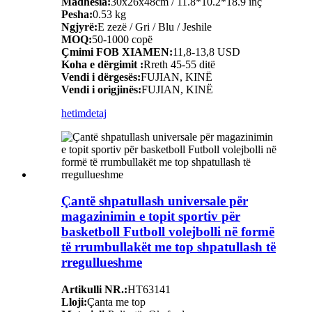
Madhësia:
30x26x48cm / 11.8*10.2*18.9 inç
Pesha:
0.53 kg
Ngjyrë:
E zezë / Gri / Blu / Jeshile
MOQ:
50-1000 copë
Çmimi FOB XIAMEN:
11,8-13,8 USD
Koha e dërgimit :
Rreth 45-55 ditë
Vendi i dërgesës:
FUJIAN, KINË
Vendi i origjinës:
FUJIAN, KINË
hetim
detaj
Çantë shpatullash universale për
magazinimin e topit sportiv për
basketboll Futboll volejbolli në formë
të rrumbullakët me top shpatullash të
rregullueshme
Artikulli NR.:
HT63141
Lloji:
Çanta me top