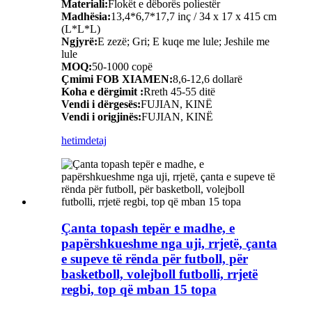
Materiali:
Flokët e dëborës poliestër
Madhësia:
13,4*6,7*17,7 inç / 34 x 17 x 415 cm
(L*L*L)
Ngjyrë:
E zezë; Gri; E kuqe me lule; Jeshile me
lule
MOQ:
50-1000 copë
Çmimi FOB XIAMEN:
8,6-12,6 dollarë
Koha e dërgimit :
Rreth 45-55 ditë
Vendi i dërgesës:
FUJIAN, KINË
Vendi i origjinës:
FUJIAN, KINË
hetim
detaj
Çanta topash tepër e madhe, e
papërshkueshme nga uji, rrjetë, çanta
e supeve të rënda për futboll, për
basketboll, volejboll futbolli, rrjetë
regbi, top që mban 15 topa