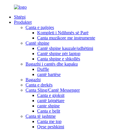
Shtëpi
Produktet
Çanta e pajisjes
Kompleti i Ndihmës së Parë
Çanta muzikore me instrumente
Çantë shpine
Çantë shpine kauzale/udhëtimi
Çantë shpine për laptop
Çanta shpine e shkollës
Bagazhi i çantës dhe kapaku
Duffle
çantë bartëse
Bagazhi
Çanta e drekës
Çanta Sling/Çantë Messenger
Çanta e gjoksit
çantë lajmëtare
cante shpine
Çanta e belit
Çanta të jashtme
Çanta me top
Qese peshkimi