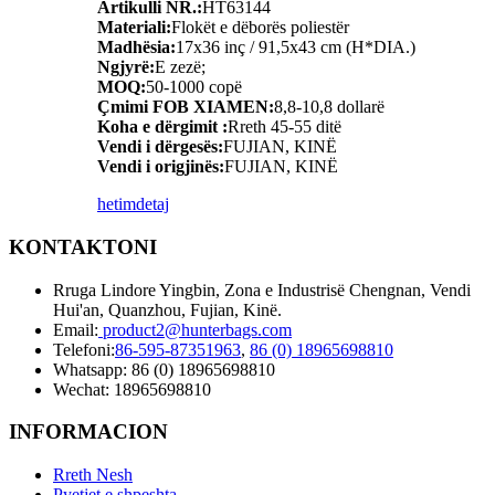
Artikulli NR.:
HT63144
Materiali:
Flokët e dëborës poliestër
Madhësia:
17x36 inç / 91,5x43 cm (H*DIA.)
Ngjyrë:
E zezë;
MOQ:
50-1000 copë
Çmimi FOB XIAMEN:
8,8-10,8 dollarë
Koha e dërgimit :
Rreth 45-55 ditë
Vendi i dërgesës:
FUJIAN, KINË
Vendi i origjinës:
FUJIAN, KINË
hetim
detaj
KONTAKTONI
Rruga Lindore Yingbin, Zona e Industrisë Chengnan, Vendi
Hui'an, Quanzhou, Fujian, Kinë.
Email:
product2@hunterbags.com
Telefoni:
86-595-87351963
,
86 (0) 18965698810
Whatsapp: 86 (0) 18965698810
Wechat: 18965698810
INFORMACION
Rreth Nesh
Pyetjet e shpeshta