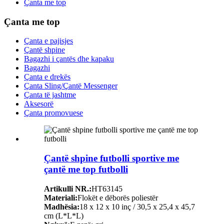
Çanta me top
Çanta me top
Çanta e pajisjes
Çantë shpine
Bagazhi i çantës dhe kapaku
Bagazhi
Çanta e drekës
Çanta Sling/Çantë Messenger
Çanta të jashtme
Aksesorë
Çanta promovuese
Çantë shpine futbolli sportive me
çantë me top futbolli
Artikulli NR.:
HT63145
Materiali:
Flokët e dëborës poliestër
Madhësia:
18 x 12 x 10 inç / 30,5 x 25,4 x 45,7
cm (L*L*L)