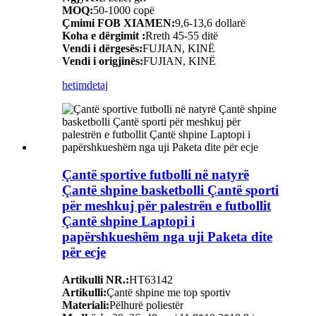
MOQ:
50-1000 copë
Çmimi FOB XIAMEN:
9,6-13,6 dollarë
Koha e dërgimit :
Rreth 45-55 ditë
Vendi i dërgesës:
FUJIAN, KINË
Vendi i origjinës:
FUJIAN, KINË
hetim
detaj
Çantë sportive futbolli në natyrë
Çantë shpine basketbolli Çantë sporti
për meshkuj për palestrën e futbollit
Çantë shpine Laptopi i
papërshkueshëm nga uji Paketa dite
për ecje
Artikulli NR.:
HT63142
Artikulli:
Çantë shpine me top sportiv
Materiali:
Pëlhurë poliestër