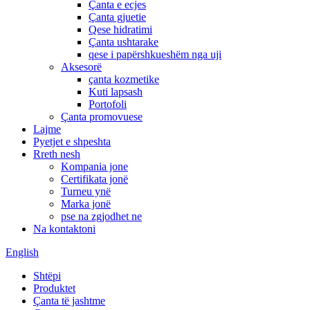
Çanta e ecjes
Çanta gjuetie
Qese hidratimi
Çanta ushtarake
qese i papërshkueshëm nga uji
Aksesorë
çanta kozmetike
Kuti lapsash
Portofoli
Çanta promovuese
Lajme
Pyetjet e shpeshta
Rreth nesh
Kompania jone
Certifikata jonë
Turneu ynë
Marka jonë
pse na zgjodhet ne
Na kontaktoni
English
Shtëpi
Produktet
Çanta të jashtme