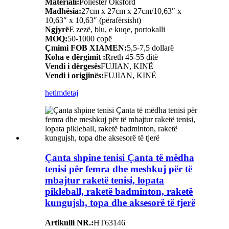
Materiali:
Poliestër Oksford
Madhësia:
27cm x 27cm x 27cm/10,63″ x
10,63″ x 10,63″ (përafërsisht)
Ngjyrë
E zezë, blu, e kuqe, portokalli
MOQ:
50-1000 copë
Çmimi FOB XIAMEN:
5,5-7,5 dollarë
Koha e dërgimit :
Rreth 45-55 ditë
Vendi i dërgesës
FUJIAN, KINË
Vendi i origjinës:
FUJIAN, KINË
hetim
detaj
Çanta shpine tenisi Çanta të mëdha
tenisi për femra dhe meshkuj për të
mbajtur raketë tenisi, lopata
pikleball, raketë badminton, raketë
kungujsh, topa dhe aksesorë të tjerë
Artikulli NR.:
HT63146