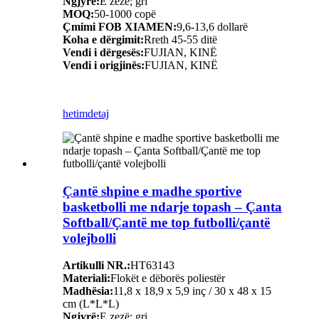
Ngjyrë:
E zezë; gri
MOQ:
50-1000 copë
Çmimi FOB XIAMEN:
9,6-13,6 dollarë
Koha e dërgimit:
Rreth 45-55 ditë
Vendi i dërgesës:
FUJIAN, KINË
Vendi i origjinës:
FUJIAN, KINË
hetim
detaj
Çantë shpine e madhe sportive
basketbolli me ndarje topash – Çanta
Softball/Çantë me top futbolli/çantë
volejbolli
Artikulli NR.:
HT63143
Materiali:
Flokët e dëborës poliestër
Madhësia:
11,8 x 18,9 x 5,9 inç / 30 x 48 x 15
cm (L*L*L)
Ngjyrë:
E zezë; gri