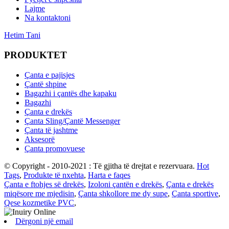
Lajme
Na kontaktoni
Hetim Tani
PRODUKTET
Çanta e pajisjes
Çantë shpine
Bagazhi i çantës dhe kapaku
Bagazhi
Çanta e drekës
Çanta Sling/Çantë Messenger
Çanta të jashtme
Aksesorë
Çanta promovuese
© Copyright - 2010-2021 : Të gjitha të drejtat e rezervuara.
Hot
Tags
,
Produkte të nxehta
,
Harta e faqes
Çanta e ftohjes së drekës
,
Izoloni çantën e drekës
,
Çanta e drekës
miqësore me mjedisin
,
Çanta shkollore me dy supe
,
Çanta sportive
,
Qese kozmetike PVC
,
Dërgoni një email