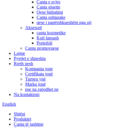
Çanta e ecjes
Çanta gjuetie
Qese hidratimi
Çanta ushtarake
qese i papërshkueshëm nga uji
Aksesorë
çanta kozmetike
Kuti lapsash
Portofoli
Çanta promovuese
Lajme
Pyetjet e shpeshta
Rreth nesh
Kompania jone
Certifikata jonë
Turneu ynë
Marka jonë
pse na zgjodhet ne
Na kontaktoni
English
Shtëpi
Produktet
Çanta të jashtme