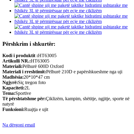
Përshkrim i shkurtër:
Kodi i produktit :
HT63005
Artikulli NR.:
HT63005
Materiali:
Pëlhurë 600D Oxford
Materiali i rreshtimit:
Pëlhurë 210D e papërshkueshme nga uji
Madhësia:
20*10*47 cm
Ngjyrë:
Siç tregon foto
Kapaciteti:
2L
Tema:
Sportive
Të përshtatshme për:
Çiklizëm, kampim, shëtitje, ngjitje, sporte në
natyrë
Funksioni:
Ruajtja e ujit
Na dërgoni email