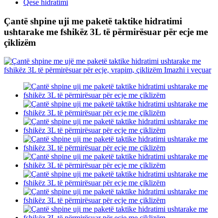
Qese hidratimi
Çantë shpine uji me paketë taktike hidratimi
ushtarake me fshikëz 3L të përmirësuar për ecje me
çiklizëm