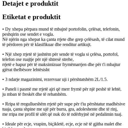
Detajet e produktit
Etiketat e produktit
• Dy xhepa përpara mund të mbajnë portofolin, çelësat, telefonin,
peshqirin ose sendet e vogla.
Në njërin nga xhepat ka çanta rrjete dhe grep çelësash, të cilat mund
të përdoren për të klasifikuar dhe renditur artikujt.
• Një xhep rrjetë të jashtëm për sende të vogla si çelësa, portofol,
telefon ose ruajtje për një shtresë strehe,
rrjetë e hapur për të maksimizuar frymëmarrjen dhe për t'i mbajtur
gjërat thelbësore lehtësisht
• 3 ndarje magazinimi, rezervuar uji i përshtatshëm 2L/1.5.
• Paneli i pasmë me rrjetë ajri që merr frymë për një peshë të lehtë,
ju mban të freskët dhe të rehatshëm.
• Rripa të rregullueshëm rrjetë për supe për t'iu përshtatur madhësive
tuaja, çanta shpine me ujë për burra, gra, adoleshente dhe të rinj,
me rripa me profil të ulët që nuk do të ndërhyjnë në pedalimin tuaj.
• Ideale për ecje, vrapim, biçikletë, ecje, ecje në të gjitha malet dhe