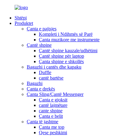
Shtëpi
Produktet
Çanta e pajisjes
Kompleti i Ndihmës së Parë
Çanta muzikore me instrumente
Çantë shpine
Çantë shpine kauzale/udhëtimi
Çantë shpine për laptop
Çanta shpine e shkollës
Bagazhi i çantës dhe kapaku
Duffle
çantë bartëse
Bagazhi
Çanta e drekës
Çanta Sling/Çantë Messenger
Çanta e gjoksit
çantë lajmëtare
cante shpine
Çanta e belit
Çanta të jashtme
Çanta me top
Qese peshkimi