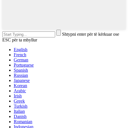
Shtypni enter për të kërkuar ose
ESC për ta mbyllur
English
French
German
Portuguese
Spanish
Russian
Japanese
Korean
Arabic
Irish
Greek
Turkish
Italian
Danish
Romanian
Indonesian