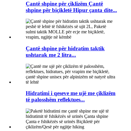
Çantë shpine për çiklizëm Çantë
shpine për biçikletë Hipur çanta dite...
Çantë shpine për hidratim taktik
ushtarak me 2 litra...
Hidratimi i qeseve me ujë me çiklizëm
të palosshëm reflektues...