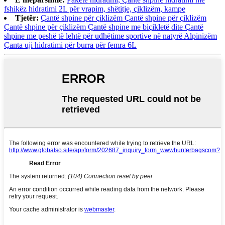
fshikëz hidratimi 2L për vrapim, shëtitje, çiklizëm, kampe
Tjetër:
Çantë shpine për çiklizëm Çantë shpine për çiklizëm
Çantë shpine për çiklizëm Çantë shpine me biçikletë dite Çantë
shpine me peshë të lehtë për udhëtime sportive në natyrë Alpinizëm
Çanta uji hidratimi për burra për femra 6L