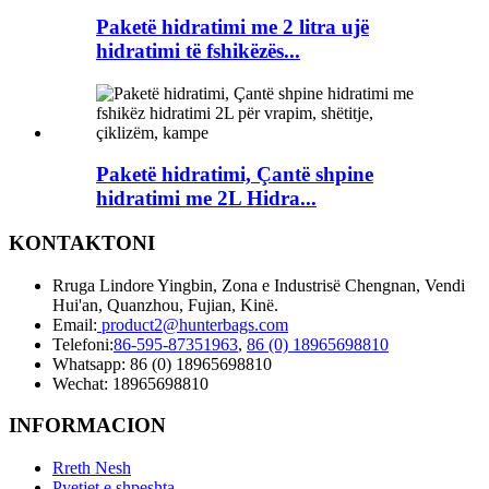
Paketë hidratimi me 2 litra ujë
hidratimi të fshikëzës...
Paketë hidratimi, Çantë shpine
hidratimi me 2L Hidra...
KONTAKTONI
Rruga Lindore Yingbin, Zona e Industrisë Chengnan, Vendi
Hui'an, Quanzhou, Fujian, Kinë.
Email:
product2@hunterbags.com
Telefoni:
86-595-87351963
,
86 (0) 18965698810
Whatsapp: 86 (0) 18965698810
Wechat: 18965698810
INFORMACION
Rreth Nesh
Pyetjet e shpeshta