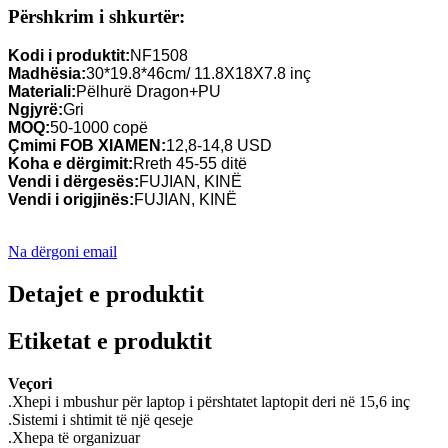
Përshkrim i shkurtër:
Kodi i produktit:
NF1508
Madhësia:
30*19.8*46cm/ 11.8X18X7.8 inç
Materiali:
Pëlhurë Dragon+PU
Ngjyrë:
Gri
MOQ:
50-1000 copë
Çmimi FOB XIAMEN:
12,8-14,8 USD
Koha e dërgimit:
Rreth 45-55 ditë
Vendi i dërgesës:
FUJIAN, KINË
Vendi i origjinës:
FUJIAN, KINË
Na dërgoni email
Detajet e produktit
Etiketat e produktit
Veçori
.Xhepi i mbushur për laptop i përshtatet laptopit deri në 15,6 inç
.Sistemi i shtimit të një qeseje
.Xhepa të organizuar