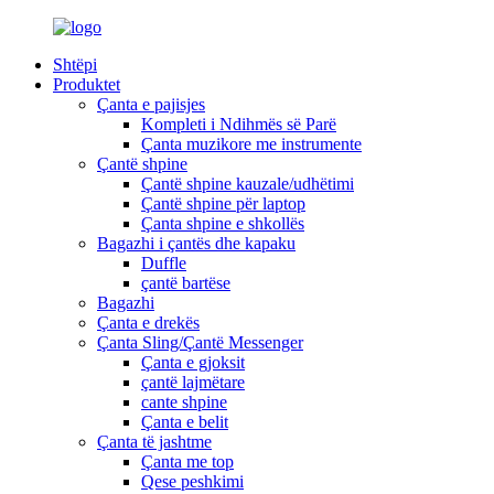
Shtëpi
Produktet
Çanta e pajisjes
Kompleti i Ndihmës së Parë
Çanta muzikore me instrumente
Çantë shpine
Çantë shpine kauzale/udhëtimi
Çantë shpine për laptop
Çanta shpine e shkollës
Bagazhi i çantës dhe kapaku
Duffle
çantë bartëse
Bagazhi
Çanta e drekës
Çanta Sling/Çantë Messenger
Çanta e gjoksit
çantë lajmëtare
cante shpine
Çanta e belit
Çanta të jashtme
Çanta me top
Qese peshkimi