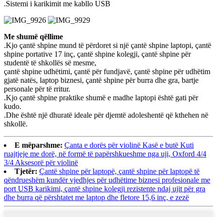
.Sistemi i karikimit me kabllo USB
Me shumë qëllime
.Kjo çantë shpine mund të përdoret si një çantë shpine laptopi, çantë
shpine portative 17 inç, çantë shpine kolegji, çantë shpine për
studentë të shkollës së mesme,
çantë shpine udhëtimi, çantë për fundjavë, çantë shpine për udhëtim
gjatë natës, laptop biznesi, çantë shpine për burra dhe gra, bartje
personale për të rritur.
.Kjo çantë shpine praktike shumë e madhe laptopi është gati për
kudo.
.Dhe është një dhuratë ideale për djemtë adoleshentë që kthehen në
shkollë.
E mëparshme:
Çanta e dorës për violinë Kasë e butë Kuti
ruajtjeje me dorë, në formë të papërshkueshme nga uji, Oxford 4/4
3/4 Aksesorë për violinë
Tjetër:
Çantë shpine për laptopë, çantë shpine për laptopë të
qëndrueshëm kundër vjedhjes për udhëtime biznesi profesionale me
port USB karikimi, çantë shpine kolegji rezistente ndaj ujit për gra
dhe burra që përshtatet me laptop dhe fletore 15,6 inç, e zezë