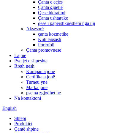
Çanta e ecjes
Çanta gjuetie
Qese hidratimi
Çanta ushtarake
qese i papërshkueshëm nga uji
Aksesorë
çanta kozmetike
Kuti lapsash
Portofoli
Çanta promovuese
Lajme
Pyetjet e shpeshta
Rreth nesh
Kompania jone
Certifikata jonë
Turneu ynë
Marka jonë
pse na zgjodhet ne
Na kontaktoni
English
Shtëpi
Produktet
Çantë shpine