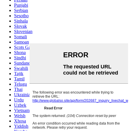
Punjabi
Serbian
Sesotho
Sinhala
Slovak
Slovenian
Somali
Samoan
Scots Gaelic
Shona
Sindhi
Sundanese
Swahili
Tajik
Tamil
Telugu
Thai
Ukrainian
Urdu
Uzbek
Vietnamese
Welsh
Xhosa
Yiddish