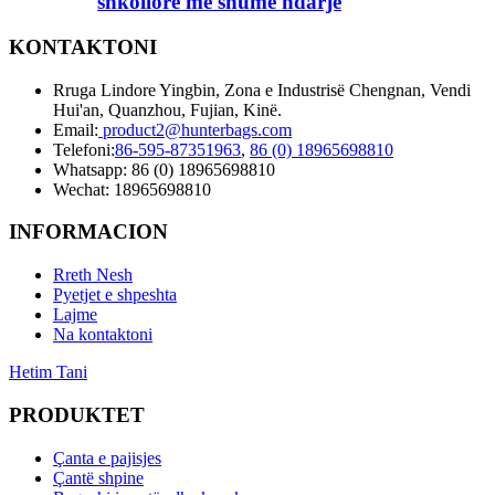
shkollore me shumë ndarje
KONTAKTONI
Rruga Lindore Yingbin, Zona e Industrisë Chengnan, Vendi
Hui'an, Quanzhou, Fujian, Kinë.
Email:
product2@hunterbags.com
Telefoni:
86-595-87351963
,
86 (0) 18965698810
Whatsapp: 86 (0) 18965698810
Wechat: 18965698810
INFORMACION
Rreth Nesh
Pyetjet e shpeshta
Lajme
Na kontaktoni
Hetim Tani
PRODUKTET
Çanta e pajisjes
Çantë shpine