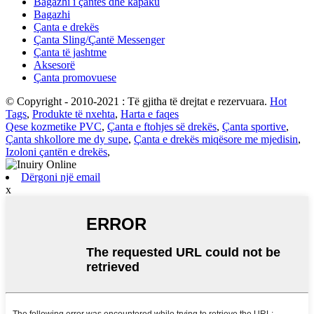
Bagazhi i çantës dhe kapaku
Bagazhi
Çanta e drekës
Çanta Sling/Çantë Messenger
Çanta të jashtme
Aksesorë
Çanta promovuese
© Copyright - 2010-2021 : Të gjitha të drejtat e rezervuara.
Hot
Tags
,
Produkte të nxehta
,
Harta e faqes
Qese kozmetike PVC
,
Çanta e ftohjes së drekës
,
Çanta sportive
,
Çanta shkollore me dy supe
,
Çanta e drekës miqësore me mjedisin
,
Izoloni çantën e drekës
,
Dërgoni një email
x