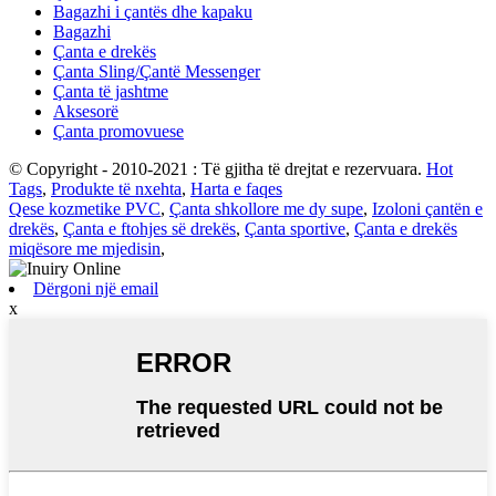
Bagazhi i çantës dhe kapaku
Bagazhi
Çanta e drekës
Çanta Sling/Çantë Messenger
Çanta të jashtme
Aksesorë
Çanta promovuese
© Copyright - 2010-2021 : Të gjitha të drejtat e rezervuara.
Hot
Tags
,
Produkte të nxehta
,
Harta e faqes
Qese kozmetike PVC
,
Çanta shkollore me dy supe
,
Izoloni çantën e
drekës
,
Çanta e ftohjes së drekës
,
Çanta sportive
,
Çanta e drekës
miqësore me mjedisin
,
Dërgoni një email
x