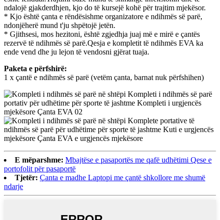
ndalojë gjakderdhjen, kjo do të kursejë kohë për trajtim mjekësor.
* Kjo është çanta e rëndësishme organizatore e ndihmës së parë,
ndonjëherë mund t'ju shpëtojë jetën.
* Gjithsesi, mos hezitoni, është zgjedhja juaj më e mirë e çantës
rezervë të ndihmës së parë.Qesja e kompletit të ndihmës EVA ka
ende vend dhe ju lejon të vendosni gjërat tuaja.
Paketa e përfshirë:
1 x çantë e ndihmës së parë (vetëm çanta, barnat nuk përfshihen)
E mëparshme:
Mbajtëse e pasaportës me qafë udhëtimi Qese e
portofolit për pasaportë
Tjetër:
Çanta e madhe Laptopi me çantë shkollore me shumë
ndarje