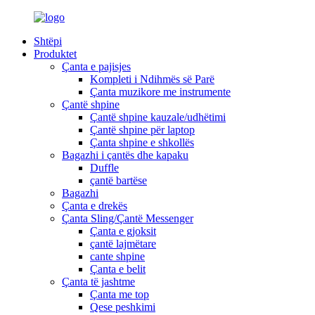
Shtëpi
Produktet
Çanta e pajisjes
Kompleti i Ndihmës së Parë
Çanta muzikore me instrumente
Çantë shpine
Çantë shpine kauzale/udhëtimi
Çantë shpine për laptop
Çanta shpine e shkollës
Bagazhi i çantës dhe kapaku
Duffle
çantë bartëse
Bagazhi
Çanta e drekës
Çanta Sling/Çantë Messenger
Çanta e gjoksit
çantë lajmëtare
cante shpine
Çanta e belit
Çanta të jashtme
Çanta me top
Qese peshkimi