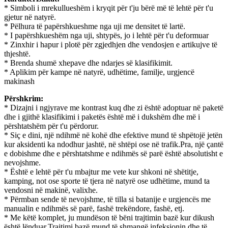
* Simboli i mrekullueshëm i kryqit për t'ju bërë më të lehtë për t'u
gjetur në natyrë.
* Pëlhura të papërshkueshme nga uji me densitet të lartë.
* I papërshkueshëm nga uji, shtypës, jo i lehtë për t'u deformuar
* Zinxhir i hapur i plotë për zgjedhjen dhe vendosjen e artikujve të
thjeshtë.
* Brenda shumë xhepave dhe ndarjes së klasifikimit.
* Aplikim për kampe në natyrë, udhëtime, familje, urgjencë
makinash
Përshkrim:
* Dizajni i ngjyrave me kontrast kuq dhe zi është adoptuar në paketë
dhe i gjithë klasifikimi i paketës është më i dukshëm dhe më i
përshtatshëm për t'u përdorur.
* Siç e dini, një ndihmë në kohë dhe efektive mund të shpëtojë jetën
kur aksidenti ka ndodhur jashtë, në shtëpi ose në trafik.Pra, një çantë
e dobishme dhe e përshtatshme e ndihmës së parë është absolutisht e
nevojshme.
* Është e lehtë për t'u mbajtur me vete kur shkoni në shëtitje,
kamping, not ose sporte të tjera në natyrë ose udhëtime, mund ta
vendosni në makinë, valixhe.
* Përmban sende të nevojshme, të tilla si batanije e urgjencës me
manualin e ndihmës së parë, fashë trekëndore, fashë, etj.
* Me këtë komplet, ju mundëson të bëni trajtimin bazë kur dikush
është lënduar.Trajtimi bazë mund të shmangë infeksionin dhe të