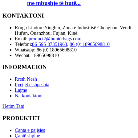
me mbushje të butë...
KONTAKTONI
Rruga Lindore Yingbin, Zona e Industrisë Chengnan, Vendi
Hui'an, Quanzhou, Fujian, Kinë.
Email:
product2@hunterbags.com
Telefoni:
86-595-87351963
,
86 (0) 18965698810
Whatsapp: 86 (0) 18965698810
Wechat: 18965698810
INFORMACION
Rreth Nesh
Pyetjet e shpeshta
Lajme
Na kontaktoni
Hetim Tani
PRODUKTET
Çanta e pajisjes
Çantë shpine