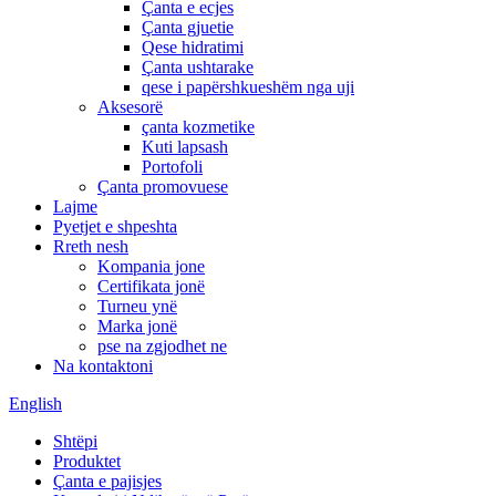
Çanta e ecjes
Çanta gjuetie
Qese hidratimi
Çanta ushtarake
qese i papërshkueshëm nga uji
Aksesorë
çanta kozmetike
Kuti lapsash
Portofoli
Çanta promovuese
Lajme
Pyetjet e shpeshta
Rreth nesh
Kompania jone
Certifikata jonë
Turneu ynë
Marka jonë
pse na zgjodhet ne
Na kontaktoni
English
Shtëpi
Produktet
Çanta e pajisjes