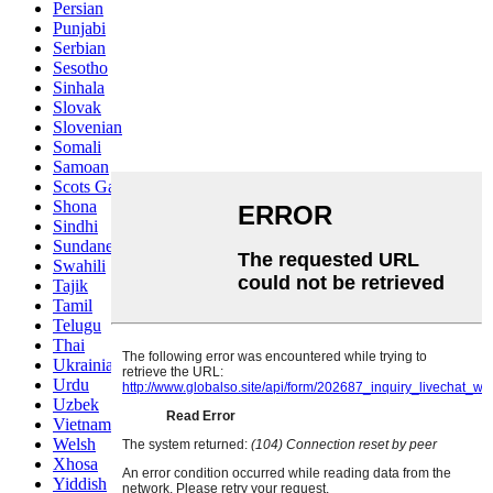
Persian
Punjabi
Serbian
Sesotho
Sinhala
Slovak
Slovenian
Somali
Samoan
Scots Gaelic
Shona
Sindhi
Sundanese
Swahili
Tajik
Tamil
Telugu
Thai
Ukrainian
Urdu
Uzbek
Vietnamese
Welsh
Xhosa
Yiddish