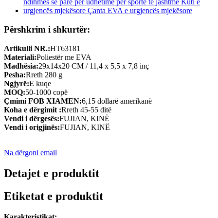
Përshkrim i shkurtër:
Artikulli NR.:
HT63181
Materiali:
Poliestër me EVA
Madhësia:
29x14x20 CM / 11,4 x 5,5 x 7,8 inç
Pesha:
Rreth 280 g
Ngjyrë:
E kuqe
MOQ:
50-1000 copë
Çmimi FOB XIAMEN:
6,15 dollarë amerikanë
Koha e dërgimit :
Rreth 45-55 ditë
Vendi i dërgesës:
FUJIAN, KINË
Vendi i origjinës:
FUJIAN, KINË
Na dërgoni email
Detajet e produktit
Etiketat e produktit
Karakteristikat: