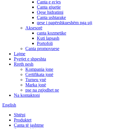
Çanta e ecjes
Çanta gjuetie
Qese hidratimi
Çanta ushtarake
qese i papërshkueshëm nga uji
Aksesorë
çanta kozmetike
Kuti lapsash
Portofoli
Çanta promovuese
Lajme
Pyetjet e shpeshta
Rreth nesh
Kompania jone
Certifikata jonë
Turneu ynë
Marka jonë
pse na zgjodhet ne
Na kontaktoni
English
Shtëpi
Produktet
Çanta të jashtme