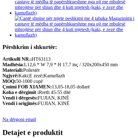
Përshkrim i shkurtër:
Artikulli NR.:
HT63113
Madhësia
:L12,6 * W 7,9 * H 17,7 inç / 320x200x450 mm
Materiali:
Poliestër
Ngjyrë:
Kaki;E zezë;Kamuflazh
MOQ:
50-1000 copë
Çmimi FOB XIAMEN:
13,05-18,05 dollarë
Koha e dërgimit :
Rreth 45-55 ditë
Vendi i dërgesës:
FUJIAN, KINË
Vendi i origjinës:
FUJIAN, KINË
Na dërgoni email
Detajet e produktit