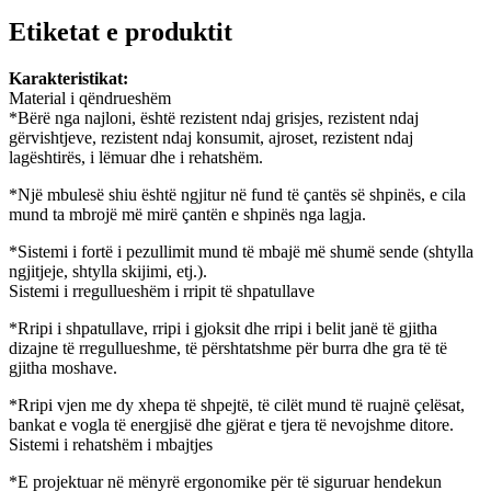
Etiketat e produktit
Karakteristikat:
Material i qëndrueshëm
*Bërë nga najloni, është rezistent ndaj grisjes, rezistent ndaj
gërvishtjeve, rezistent ndaj konsumit, ajroset, rezistent ndaj
lagështirës, ​​i lëmuar dhe i rehatshëm.
*Një mbulesë shiu është ngjitur në fund të çantës së shpinës, e cila
mund ta mbrojë më mirë çantën e shpinës nga lagja.
*Sistemi i fortë i pezullimit mund të mbajë më shumë sende (shtylla
ngjitjeje, shtylla skijimi, etj.).
Sistemi i rregullueshëm i rripit të shpatullave
*Rripi i shpatullave, rripi i gjoksit dhe rripi i belit janë të gjitha
dizajne të rregullueshme, të përshtatshme për burra dhe gra të të
gjitha moshave.
*Rripi vjen me dy xhepa të shpejtë, të cilët mund të ruajnë çelësat,
bankat e vogla të energjisë dhe gjërat e tjera të nevojshme ditore.
Sistemi i rehatshëm i mbajtjes
*E projektuar në mënyrë ergonomike për të siguruar hendekun