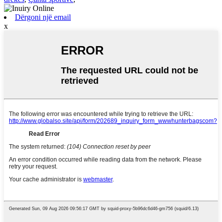
Dërgoni një email
x