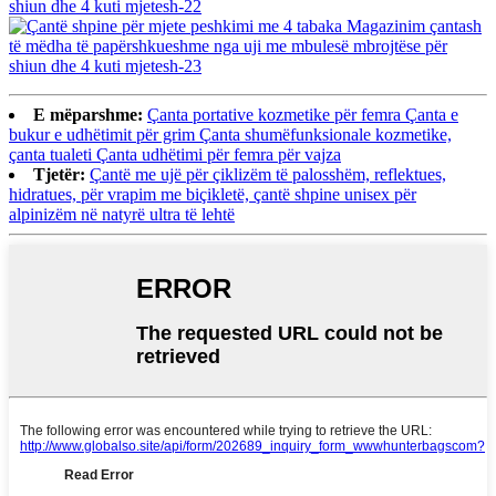
E mëparshme:
Çanta portative kozmetike për femra Çanta e
bukur e udhëtimit për grim Çanta shumëfunksionale kozmetike,
çanta tualeti Çanta udhëtimi për femra për vajza
Tjetër:
Çantë me ujë për çiklizëm të palosshëm, reflektues,
hidratues, për vrapim me biçikletë, çantë shpine unisex për
alpinizëm në natyrë ultra të lehtë