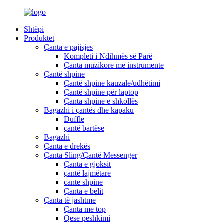
Shtëpi
Produktet
Çanta e pajisjes
Kompleti i Ndihmës së Parë
Çanta muzikore me instrumente
Çantë shpine
Çantë shpine kauzale/udhëtimi
Çantë shpine për laptop
Çanta shpine e shkollës
Bagazhi i çantës dhe kapaku
Duffle
çantë bartëse
Bagazhi
Çanta e drekës
Çanta Sling/Çantë Messenger
Çanta e gjoksit
çantë lajmëtare
cante shpine
Çanta e belit
Çanta të jashtme
Çanta me top
Qese peshkimi