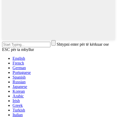
Shtypni enter për të kërkuar ose
ESC për ta mbyllur
English
French
German
Portuguese
Spanish
Russian
Japanese
Korean
Arabic
Irish
Greek
Turkish
Italian