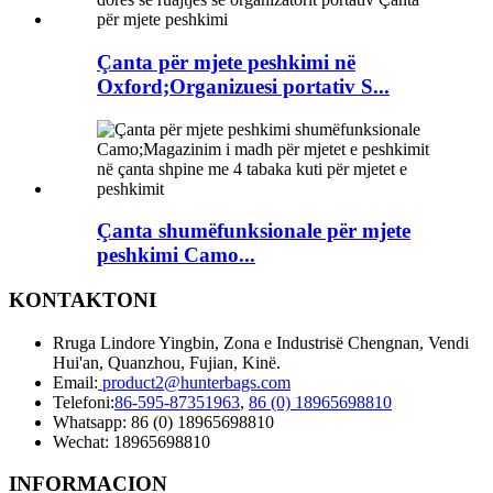
Çanta për mjete peshkimi në
Oxford;Organizuesi portativ S...
Çanta shumëfunksionale për mjete
peshkimi Camo...
KONTAKTONI
Rruga Lindore Yingbin, Zona e Industrisë Chengnan, Vendi
Hui'an, Quanzhou, Fujian, Kinë.
Email:
product2@hunterbags.com
Telefoni:
86-595-87351963
,
86 (0) 18965698810
Whatsapp: 86 (0) 18965698810
Wechat: 18965698810
INFORMACION