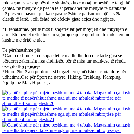
midis çantës së shpinës dhe shpinës, duke mbajtur peshën e të gjithë
çantës, në mënyrë që pesha të shpërndahet në mënyrë të barabartë
në pjesën e pasme, pllaka e pasme është e pajisur me një jastëk
elastik të lartë, i cili është më efektiv gjatë ecjes dhe ngjitjes.
*E rehatshme, për të mos u shqetësuar për mbytjen dhe mbylljen e
ajrit; Elementët reflektues ju sigurojnë që të qëndroni të dukshëm në
kushte me dritë të ulët.
Të përshtatshme për
*Çanta e shpinës me kapacitet të madh dhe forcë të lartë grisëse
përdoret zakonisht nga alpinistët, për të mbajtur ngarkesa të rënda
ose çdo lloj pajisjeje.
*Ndonjëherë ato përdoren si bagazh, veçanërisht si çanta dore për
udhëtime.Ose për Sport në natyrë, Hiking, Trekking, Kamping,
Ngjitje në Mal, Hipur etj.