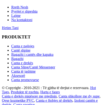
Rreth Nesh
Pyetjet e shpeshta
Lajme
Na kontaktoni
Hetim Tani
PRODUKTET
Çanta e pajisjes
Çantë shpine
Bagazhi i çantës dhe kapaku
Bagazhi
Çanta e drekës
Çanta Sling/Çantë Messenger
Çanta të jashtme
Aksesorë
Çanta promovuese
© Copyright - 2010-2021 : Të gjitha të drejtat e rezervuara.
Hot
Tags
,
Produkte të nxehta
,
Harta e faqes
Çanta e drekës miqësore me mjedisin
,
Çanta shkollore me dy supe
,
Qese kozmetike PVC
,
Çanta e ftohjes së drekës
,
Izoloni çantën e
drekës
,
Çanta sportive
,